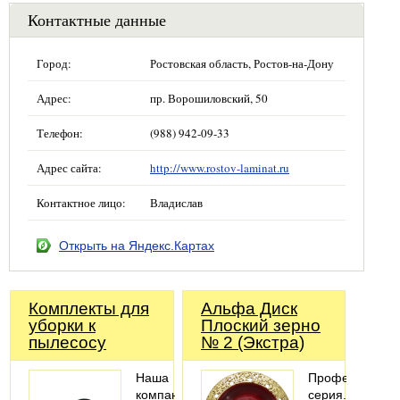
Контактные данные
Город:
Ростовская область, Ростов-на-Дону
Адрес:
пр. Ворошиловский, 50
Телефон:
(988) 942-09-33
Адрес сайта:
http://www.rostov-laminat.ru
Контактное лицо:
Владислав
Открыть на Яндекс.Картах
Комплекты для
Альфа Диск
уборки к
Плоский зерно
пылесосу
№ 2 (Экстра)
Наша
Профессионал
компания
серия.