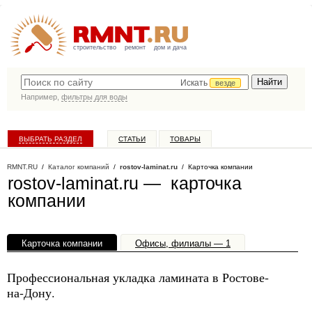
строительство
ремонт
дом и дача
Искать
везде
Например,
фильтры для воды
ВЫБРАТЬ РАЗДЕЛ
СТАТЬИ
ТОВАРЫ
КАТАЛОГ КОМПАНИЙ
RMNT.RU
/
Каталог компаний
/
rostov-laminat.ru
/ Карточка компании
rostov-laminat.ru — карточка
компании
Карточка компании
Офисы, филиалы — 1
Профессиональная укладка ламината в Ростове-
на-Дону.