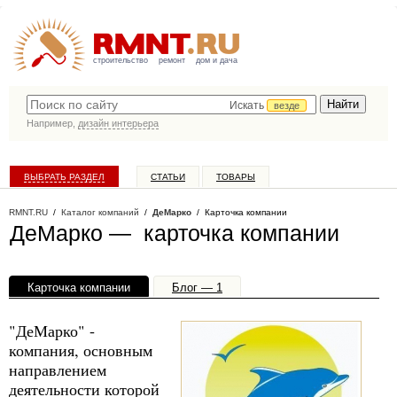
строительство
ремонт
дом и дача
Искать
везде
Например,
дизайн интерьера
ВЫБРАТЬ РАЗДЕЛ
СТАТЬИ
ТОВАРЫ
КАТАЛОГ КОМПАНИЙ
RMNT.RU
/
Каталог компаний
/
ДеМарко
/ Карточка компании
ДеМарко — карточка компании
Карточка компании
Блог — 1
Офисы, филиалы — 1
"ДеМарко" -
компания, основным
направлением
деятельности которой