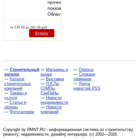
прочностные
показатели.
Область…
от 239.50 до 261.50 руб
Купить
—
Строительный
—
Магазины и
—
Опросы
каталог
рынки
—
Словари
—
Каталог
—
Выставки
терминов
строительных
—
ГОСТы,
—
Лента
компаний
СНИПы,
новостей RSS
—
Товары и
СанПиНы
услуги
—
Новости
—
Статьи и
недвижимости
обзоры
—
Новости
—
Фотогалереи
компаний
Copyright by RMNT.RU - информационная система по
строительству,
ремонту, недвижимости, дизайну интерьера
. (c) 2002—2026