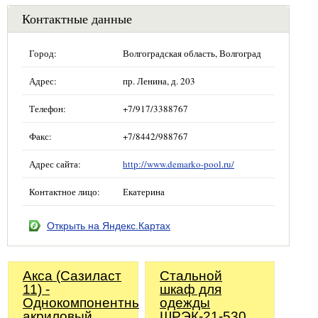
Контактные данные
Город:
Волгоградская область, Волгоград
Адрес:
пр. Ленина, д. 203
Телефон:
+7/917/3388767
Факс:
+7/8442/988767
Адрес сайта:
http://www.demarko-pool.ru/
Контактное лицо:
Екатерина
Открыть на Яндекс.Картах
Акса (Сазиласт
Стальной
11) -
шкаф для
Однокомпонентный
одежды
акриловый
ШРЭК-21-530