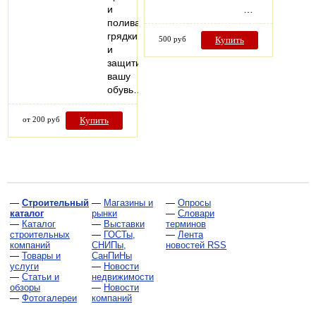
и
…
поливать
грядки
500 руб
Купить
и
защитит
вашу
обувь…
от 200 руб
Купить
—
Строительный
—
Магазины и
—
Опросы
каталог
рынки
—
Словари
—
Каталог
—
Выставки
терминов
строительных
—
ГОСТы,
—
Лента
компаний
СНИПы,
новостей RSS
—
Товары и
СанПиНы
услуги
—
Новости
—
Статьи и
недвижимости
обзоры
—
Новости
—
Фотогалереи
компаний