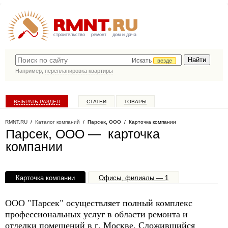
строительство
ремонт
дом и дача
Искать
везде
Например,
перепланировка квартиры
ВЫБРАТЬ РАЗДЕЛ
СТАТЬИ
ТОВАРЫ
КАТАЛОГ КОМПАНИЙ
RMNT.RU
/
Каталог компаний
/
Парсек, ООО
/ Карточка компании
Парсек, ООО — карточка
компании
Карточка компании
Офисы, филиалы — 1
ООО "Парсек" осуществляет полный комплекс
профессиональных услуг в области ремонта и
отделки помещений в г. Москве. Сложившийся