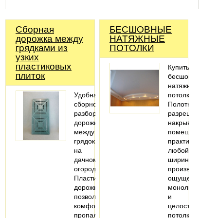
Сборная
БЕСШОВНЫЕ
дорожка между
НАТЯЖНЫЕ
грядками из
ПОТОЛКИ
узких
пластиковых
Купить
плиток
бесшовные
натяжные
Удобная
потолки
сборно-
Полотна
разборная
разрешает
дорожка
накрывать
между
помещения
грядок
практически
на
любой
дачном
ширины,
огороде.
производит
Пластиковая
ощущение
дорожка
монолитности
позволит
и
комфортно
целостности
пропалывать
потолка.