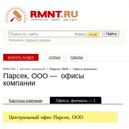
строительство
ремонт
дом и дача
Искать
везде
Например,
бурение скважин
ВЫБРАТЬ РАЗДЕЛ
СТАТЬИ
ТОВАРЫ
КАТАЛОГ КОМПАНИЙ
RMNT.RU
/
Каталог компаний
/
Парсек, ООО
/ Офисы компании
Парсек, ООО — офисы
компании
Карточка компании
Офисы, филиалы — 1
Центральный офис Парсек, ООО