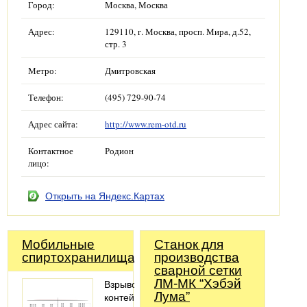
Город:
Москва, Москва
Адрес:
129110, г. Москва, просп. Мира, д.52,
стр. 3
Метро:
Дмитровская
Телефон:
(495) 729-90-74
Адрес сайта:
http://www.rem-otd.ru
Контактное
Родион
лицо:
Открыть на Яндекс.Картах
Мобильные
Станок для
спиртохранилища
производства
сварной сетки
ЛМ-МК “Хэбэй
Взрывозащищенные
Лума”
контейнеры