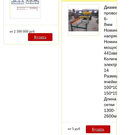
Диаметр
проволоки
6-
8мм
Номинальное
от 2 500 000 руб
напряжение38
Купить
Номинальная
мощность
441ква
Количество
электродов
14
Размер
ячейки
100*100-
150*150мм
Длина
сетки
1300-
2600мм…
от 5 руб
Купить