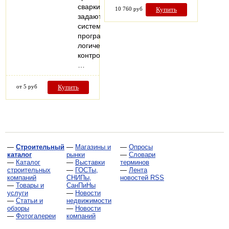
сварки
10 760 руб
Купить
задаются
системой
программируемого
логического
контроллера.
…
от 5 руб
Купить
—
Строительный
—
Магазины и
—
Опросы
каталог
рынки
—
Словари
—
Каталог
—
Выставки
терминов
строительных
—
ГОСТы,
—
Лента
компаний
СНИПы,
новостей RSS
—
Товары и
СанПиНы
услуги
—
Новости
—
Статьи и
недвижимости
обзоры
—
Новости
—
Фотогалереи
компаний