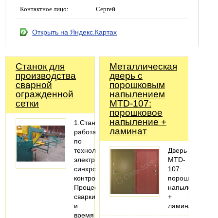
Контактное лицо:
Сергей
Открыть на Яндекс.Картах
Станок для
Металлическая
производства
дверь с
сварной
порошковым
огражденной
напылением
сетки
MTD-107:
порошковое
напыление +
1.Станок
ламинат
работает
по
технологии
Дверь
электрического
MTD-
синхронного
107:
контроля.
порошковое
Процесс
напыление
сварки
+
и
ламинат
время