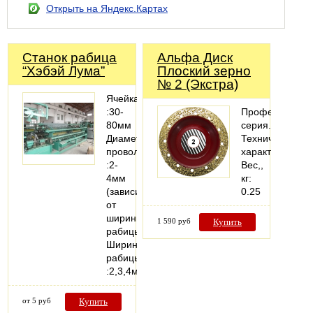
Открыть на Яндекс.Картах
Станок рабица
Альфа Диск
“Хэбэй Лума”
Плоский зерно
№ 2 (Экстра)
Ячейка
:30-
Профессионал
80мм
серия.
Диаметр
Технические
проволоки
характеристики
:2-
Вес,,
4мм
кг:
(зависит
0.25
от
ширины
1 590 руб
Купить
рабицы)
Ширина
рабицы
:2,3,4м
от 5 руб
Купить