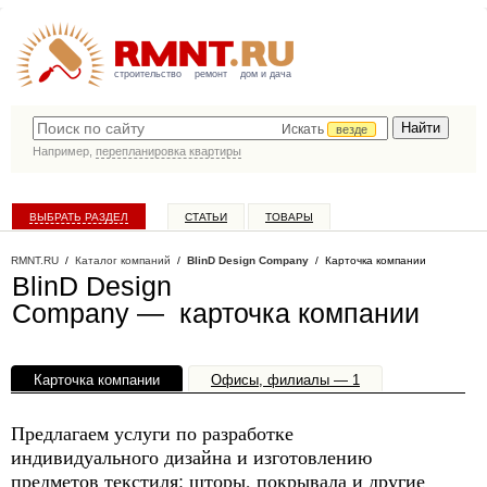
строительство
ремонт
дом и дача
Искать
везде
Например,
перепланировка квартиры
ВЫБРАТЬ РАЗДЕЛ
СТАТЬИ
ТОВАРЫ
КАТАЛОГ КОМПАНИЙ
RMNT.RU
/
Каталог компаний
/
BlinD Design Company
/ Карточка компании
BlinD Design
Company — карточка компании
Карточка компании
Офисы, филиалы — 1
Предлагаем услуги по разработке
индивидуального дизайна и изготовлению
предметов текстиля: шторы, покрывала и другие