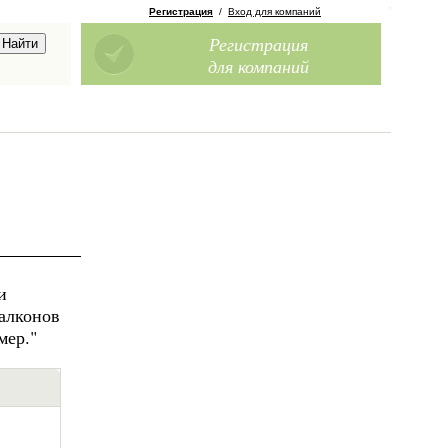
Регистрация
/
Вход для компаний
Регистрация
для компаний
и
балконов
мер."