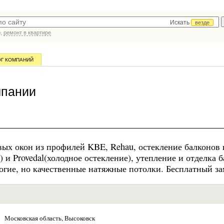
Искать
везде
р,
ремонт в квартире
ОГ КОМПАНИЙ
мпании
вых окон из профилей KBE, Rehau, остекление балконов 
) и Provedal(холодное остекление), утепление и отделка 
огие, но качественные натяжные потолки. Бесплатный за
Московская область, Высоковск