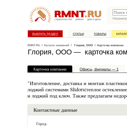
Наприме
строительство
ремонт
дом и дача
ВЫБРАТЬ РАЗДЕЛ
СТАТЬИ
ТОВАРЫ
КАТАЛ
RMNT.RU
/
Каталог компаний
/
Глория, ООО
/ Карточка компании
Глория, ООО — карточка ко
Карточка компании
Офисы, филиалы — 1
"Изготовление, доставка и монтаж пластико
лоджий системами Slidors(теплое остекление
и лоджий под ключ. Также предлагаем недор
Контактные данные
Город: