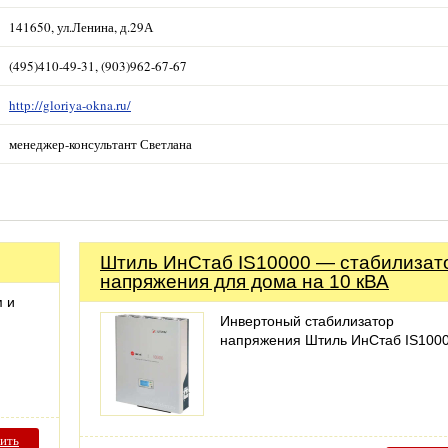
141650, ул.Ленина, д.29А
(495)410-49-31, (903)962-67-67
http://gloriya-okna.ru/
менеджер-консультант Светлана
Штиль ИнСтаб IS10000 — стабилизат
напряжения для дома на 10 кВА
м и
Инвертоный стабилизатор
напряжения Штиль ИнСтаб IS100
ить