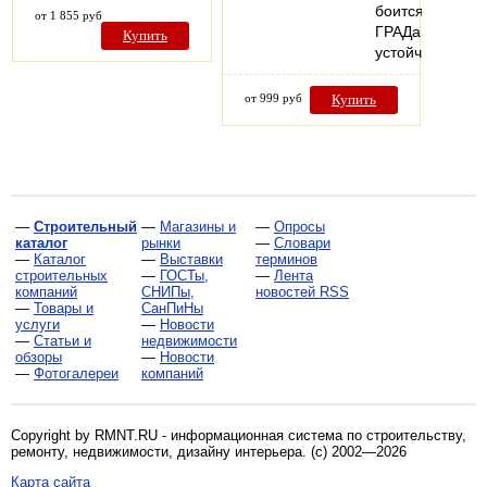
боится
от 1 855 руб
ГРАДа!
Купить
устойчив…
от 999 руб
Купить
—
Строительный
—
Магазины и
—
Опросы
каталог
рынки
—
Словари
—
Каталог
—
Выставки
терминов
строительных
—
ГОСТы,
—
Лента
компаний
СНИПы,
новостей RSS
—
Товары и
СанПиНы
услуги
—
Новости
—
Статьи и
недвижимости
обзоры
—
Новости
—
Фотогалереи
компаний
Copyright by RMNT.RU - информационная система по
строительству,
ремонту, недвижимости, дизайну интерьера
. (c) 2002—2026
Карта сайта