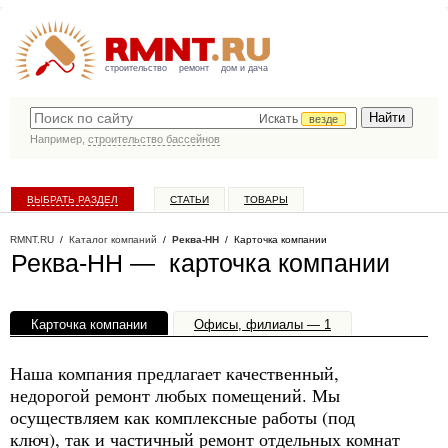
строительство
ремонт
дом и дача
Искать
везде
Например,
строительство бассейнов
ВЫБРАТЬ РАЗДЕЛ
СТАТЬИ
ТОВАРЫ
КАТАЛОГ КОМПАНИЙ
RMNT.RU
/
Каталог компаний
/
Реква-НН
/ Карточка компании
Реква-НН — карточка компании
Карточка компании
Офисы, филиалы — 1
Наша компания предлагает качественный,
недорогой ремонт любых помещений. Мы
осуществляем как комплексные работы (под
ключ), так и частичный ремонт отдельных комнат