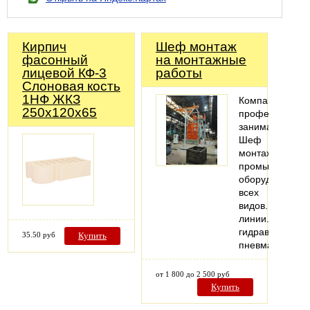
Кирпич
Шеф монтаж
фасонный
на монтажные
лицевой КФ-3
работы
Слоновая кость
1НФ ЖКЗ
Компания
250х120х65
профессионал
занимается
Шеф
монтажом
промышленног
оборудования,
всех
видов.Металл
линии.Монтаж
гидравлических
35.50 руб
Купить
пневматическо
от 1 800 до 2 500 руб
Купить