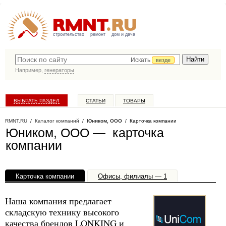
строительство
ремонт
дом и дача
Искать
везде
Например,
генераторы
ВЫБРАТЬ РАЗДЕЛ
СТАТЬИ
ТОВАРЫ
КАТАЛОГ КОМПАНИЙ
RMNT.RU
/
Каталог компаний
/
Юником, ООО
/ Карточка компании
Юником, ООО — карточка
компании
Карточка компании
Офисы, филиалы — 1
Наша компания предлагает
складскую технику высокого
качества брендов LONKING и