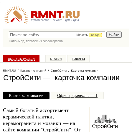
строительство
ремонт
дом и дача
Искать
везде
Например,
потолок из гипсокартона
ВЫБРАТЬ РАЗДЕЛ
СТАТЬИ
ТОВАРЫ
КАТАЛОГ КОМПАНИЙ
RMNT.RU
/
Каталог компаний
/
СтройСити
/ Карточка компании
СтройСити — карточка компании
Карточка компании
Офисы, филиалы — 1
Самый богатый ассортимент
керамической плитки,
керамогранита и мозаики — на
сайте компании "СтройСити". От