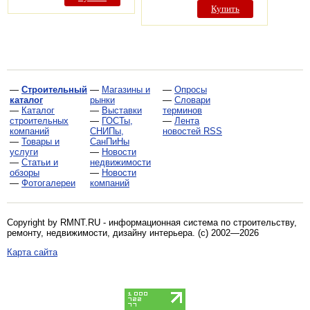
Купить
—
Строительный
—
Магазины и
—
Опросы
каталог
рынки
—
Словари
—
Каталог
—
Выставки
терминов
строительных
—
ГОСТы,
—
Лента
компаний
СНИПы,
новостей RSS
—
Товары и
СанПиНы
услуги
—
Новости
—
Статьи и
недвижимости
обзоры
—
Новости
—
Фотогалереи
компаний
Copyright by RMNT.RU - информационная система по
строительству,
ремонту, недвижимости, дизайну интерьера
. (c) 2002—2026
Карта сайта