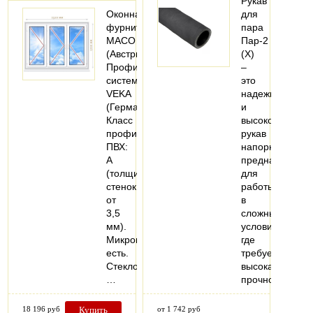
Рукав
Оконная
для
фурнитура
пара
MACO
Пар-2
(Австрия).
(X)
Профильная
–
система:
это
VEKA
надежный
(Германия).
и
Класс
высококачеств
профиля
рукав
ПВХ:
напорный,
А
предназначен
(толщина
для
стенок
работы
от
в
3,5
сложных
мм).
условиях,
Микропроветривание:
где
есть.
требуется
Стеклопакеты:
высокая
…
прочность…
18 196 руб
Купить
от 1 742 руб