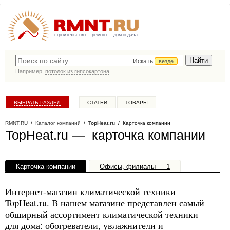
строительство
ремонт
дом и дача
Искать
везде
Например,
потолок из гипсокартона
ВЫБРАТЬ РАЗДЕЛ
СТАТЬИ
ТОВАРЫ
КАТАЛОГ КОМПАНИЙ
RMNT.RU
/
Каталог компаний
/
TopHeat.ru
/ Карточка компании
TopHeat.ru — карточка компании
Карточка компании
Офисы, филиалы — 1
Интернет-магазин климатической техники
TopHeat.ru. В нашем магазине представлен самый
обширный ассортимент климатической техники
для дома: обогреватели, увлажнители и