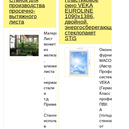
производства
окно VEKA
просечно-
EUROLINE
вытяжного
1090х1386,
листа
двойной,
энергосберегающий
стеклопакет
Материал:
STiS
Лист
может
из
Оконная
железа
фурнитура
,
MACO
алюминиевого
(Австрия).
листа
Профильная
,
система:
нержавеющей
VEKA
стали
(Германия).
и
Класс
т.д.
профиля
Применение
ПВХ:
:
А
Станок
(толщина
используется
стенок
в
от