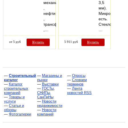
механизме
3,5
,
мм).
нефти
Микропроветри
,
есть.
трансформаторе
Стеклопакеты:
,…
…
от 5 руб
Купить
5 911 руб
Купить
—
Строительный
—
Магазины и
—
Опросы
каталог
рынки
—
Словари
—
Каталог
—
Выставки
терминов
строительных
—
ГОСТы,
—
Лента
компаний
СНИПы,
новостей RSS
—
Товары и
СанПиНы
услуги
—
Новости
—
Статьи и
недвижимости
обзоры
—
Новости
—
Фотогалереи
компаний