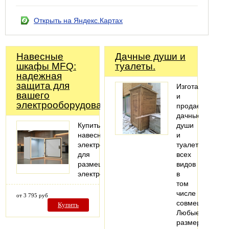
Открыть на Яндекс.Картах
Навесные
Дачные души и
шкафы MFQ:
туалеты.
надежная
защита для
Изготавливаем
вашего
и
электрооборудования
продаем
дачные
Купить
души
навесной
и
электрошкаф
туалеты
для
всех
размещения
видов
электрооборудования
в
том
числе
от 3 795 руб
совмещенные.
Купить
Любые
размеры.