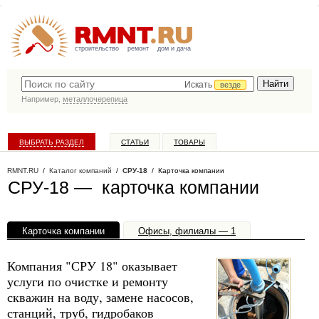
строительство
ремонт
дом и дача
Искать
везде
Например,
металлочерепица
ВЫБРАТЬ РАЗДЕЛ
СТАТЬИ
ТОВАРЫ
КАТАЛОГ КОМПАНИЙ
RMNT.RU
/
Каталог компаний
/
СРУ-18
/ Карточка компании
СРУ-18 — карточка компании
Карточка компании
Офисы, филиалы — 1
Компания "СРУ 18" оказывает
услуги по очистке и ремонту
скважин на воду, замене насосов,
станций, труб, гидробаков