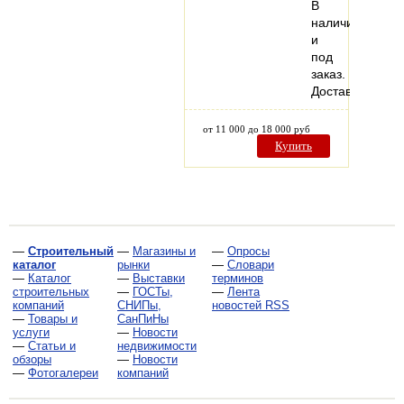
В
наличии
и
под
заказ.
Доставка.
от 11 000 до 18 000 руб
Купить
—
Строительный
—
Магазины и
—
Опросы
каталог
рынки
—
Словари
—
Каталог
—
Выставки
терминов
строительных
—
ГОСТы,
—
Лента
компаний
СНИПы,
новостей RSS
—
Товары и
СанПиНы
услуги
—
Новости
—
Статьи и
недвижимости
обзоры
—
Новости
—
Фотогалереи
компаний