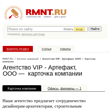
строительство
ремонт
дом и дача
Искать
везде
Например,
фильтры для воды
ВЫБРАТЬ РАЗДЕЛ
СТАТЬИ
ТОВАРЫ
КАТАЛОГ КОМПАНИЙ
RMNT.RU
/
Каталог компаний
/
Агентство VIP - Артефакт, ООО
/ Карточка
компании
Агентство VIP - Артефакт,
ООО — карточка компании
Карточка компании
Офисы, филиалы — 1
Наше агентство предлагает сотрудничество
дизайнерам-архитекторам, строительным