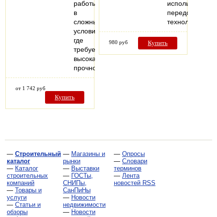
работы
использование
в
передовых
сложных
технологий…
условиях,
где
980 руб
Купить
требуется
высокая
прочность…
от 1 742 руб
Купить
—
Строительный
—
Магазины и
—
Опросы
каталог
рынки
—
Словари
—
Каталог
—
Выставки
терминов
строительных
—
ГОСТы,
—
Лента
компаний
СНИПы,
новостей RSS
—
Товары и
СанПиНы
услуги
—
Новости
—
Статьи и
недвижимости
обзоры
—
Новости