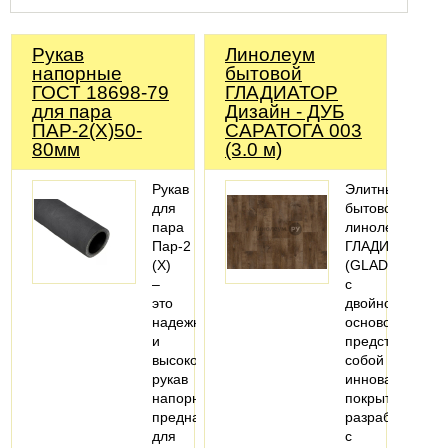
Рукав
Линолеум
напорные
бытовой
ГОСТ 18698-79
ГЛАДИАТОР
для пара
Дизайн - ДУБ
ПАР-2(Х)50-
САРАТОГА 003
80мм
(3.0 м)
Рукав
Элитный
для
бытовой
пара
линолеум
Пар-2
ГЛАДИАТОР
(X)
(GLADIATOR)
–
с
это
двойной
надежный
основой
и
представляет
высококачественный
собой
рукав
инновационное
напорный,
покрытие,
предназначенный
разработанное
для
с