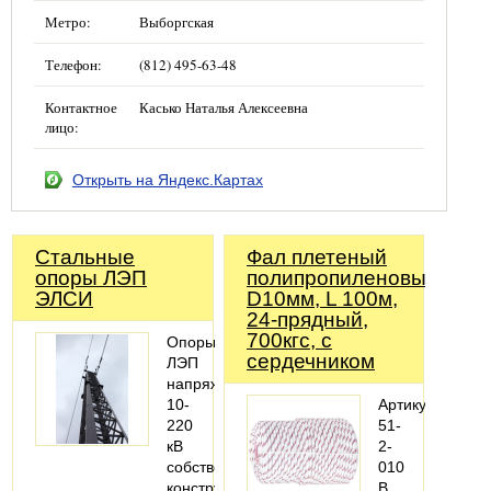
Метро:
Выборгская
Телефон:
(812) 495-63-48
Контактное
Касько Наталья Алексеевна
лицо:
Открыть на Яндекс.Картах
Стальные
Фал плетеный
опоры ЛЭП
полипропиленовый,
ЭЛСИ
D10мм, L 100м,
24-прядный,
700кгс, с
Опоры
сердечником
ЛЭП
напряжением
10-
Артикул:
220
51-
кВ
2-
собственной
010
конструкции
В