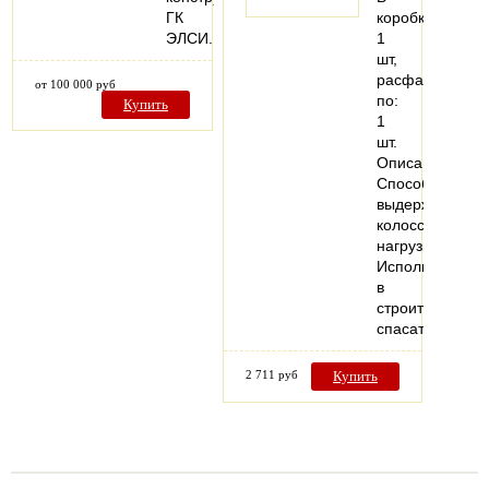
ГК
коробке:
ЭЛСИ.
1
шт,
расфасовано
от 100 000 руб
по:
Купить
1
шт.
Описание:
Способны
выдерживать
колоссальные
нагрузки.
Используются
в
строительных,
спасательных
2 711 руб
Купить