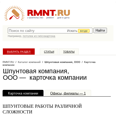
строительство
ремонт
дом и дача
Искать
везде
Например,
потолок из гипсокартона
ВЫБРАТЬ РАЗДЕЛ
СТАТЬИ
ТОВАРЫ
КАТАЛОГ КОМПАНИЙ
RMNT.RU
/
Каталог компаний
/
Шпунтовая компания, ООО
/ Карточка
компании
Шпунтовая компания,
ООО — карточка компании
Карточка компании
Офисы, филиалы — 1
ШПУНТОВЫЕ РАБОТЫ РАЗЛИЧНОЙ
СЛОЖНОСТИ