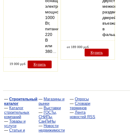
оснащаются
двухстворчатых
электродвигателем
межкомнатных
мощностью
раздвижных
1000
дверей,
Вт,
въезжающих
питанием
в
220
фальшстену..
В
или
от 189 000 руб
380…
Купить
19 000 руб
Купить
—
Строительный
—
Магазины и
—
Опросы
каталог
рынки
—
Словари
—
Каталог
—
Выставки
терминов
строительных
—
ГОСТы,
—
Лента
компаний
СНИПы,
новостей RSS
—
Товары и
СанПиНы
услуги
—
Новости
—
Статьи и
недвижимости