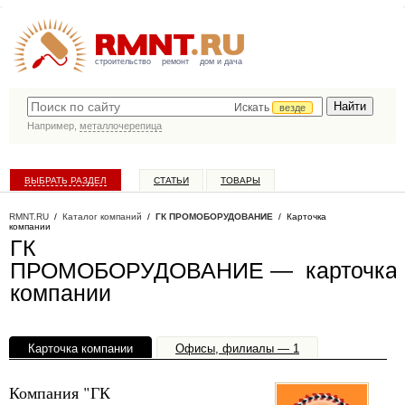
строительство
ремонт
дом и дача
Искать
везде
Например,
металлочерепица
ВЫБРАТЬ РАЗДЕЛ
СТАТЬИ
ТОВАРЫ
КАТАЛОГ КОМПАНИЙ
RMNT.RU
/
Каталог компаний
/
ГК ПРОМОБОРУДОВАНИЕ
/ Карточка
компании
ГК
ПРОМОБОРУДОВАНИЕ — карточка
компании
Карточка компании
Офисы, филиалы — 1
Компания "ГК