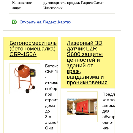
Контактное
руководитель продаж Гадиев Самат
лицо:
Ильгизович
Открыть на Яндекс.Картах
Бетоносмеситель
Лазерный 3D
(бетономешалка)
датчик LZR-
СБР-150А
S600 защиты
ценностей и
зданий от
Бетономешалки
краж,
СБР-150А
вандализма и
-
проникновения
отличный
выбор
при
Предлагаем
строительстве
комплекты
дома
автоматики
до
для
3-х
обустройства
этажей.
одно-
Они
или