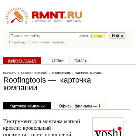
строительство
ремонт
дом и дача
Искать
везде
Например,
потолок из гипсокартона
ВЫБРАТЬ РАЗДЕЛ
СТАТЬИ
ТОВАРЫ
КАТАЛОГ КОМПАНИЙ
RMNT.RU
/
Каталог компаний
/
Roofingtools
/ Карточка компании
Roofingtools — карточка
компании
Карточка компании
Офисы, филиалы — 1
Инструмент для монтажа мягкой
кровли: кровельный
пневмопистолет, поршневой