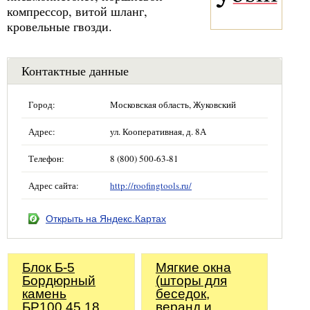
компрессор, витой шланг,
кровельные гвозди.
Контактные данные
Город:
Московская область, Жуковский
Адрес:
ул. Кооперативная, д. 8А
Телефон:
8 (800) 500-63-81
Адрес сайта:
http://roofingtools.ru/
Открыть на Яндекс.Картах
Блок Б-5
Мягкие окна
Бордюрный
(шторы для
камень
беседок,
БР100.45.18
веранд и