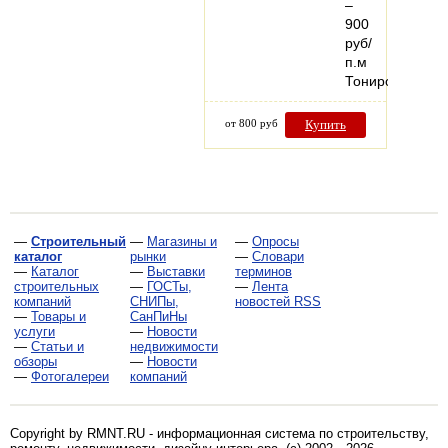
–
900
руб/
п.м
Тонированный
от 800 руб
Купить
—
Строительный
—
Магазины и
—
Опросы
каталог
рынки
—
Словари
—
Каталог
—
Выставки
терминов
строительных
—
ГОСТы,
—
Лента
компаний
СНИПы,
новостей RSS
—
Товары и
СанПиНы
услуги
—
Новости
—
Статьи и
недвижимости
обзоры
—
Новости
—
Фотогалереи
компаний
Copyright by RMNT.RU - информационная система по
строительству,