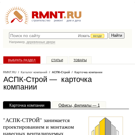
строительство
ремонт
дом и дача
Искать
везде
Например,
деревянные двери
ВЫБРАТЬ РАЗДЕЛ
СТАТЬИ
ТОВАРЫ
КАТАЛОГ КОМПАНИЙ
RMNT.RU
/
Каталог компаний
/
АСПК-Строй
/ Карточка компании
АСПК-Строй — карточка
компании
Карточка компании
Офисы, филиалы — 1
"АСПК-СТРОЙ" занимается
проектированием и монтажом
навесных вентилируемых