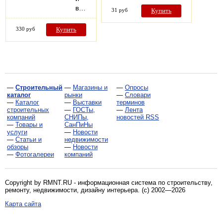
в…
31 руб
Купить
330 руб
Купить
—
Строительный
—
Магазины и
—
Опросы
каталог
рынки
—
Словари
—
Каталог
—
Выставки
терминов
строительных
—
ГОСТы,
—
Лента
компаний
СНИПы,
новостей RSS
—
Товары и
СанПиНы
услуги
—
Новости
—
Статьи и
недвижимости
обзоры
—
Новости
—
Фотогалереи
компаний
Copyright by RMNT.RU - информационная система по
строительству,
ремонту, недвижимости, дизайну интерьера
. (c) 2002—2026
Карта сайта