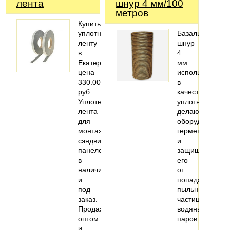
лента
шнур 4 мм/100
метров
Купить
уплотнительную
Базальтовый
ленту
шнур
в
4
Екатеринбурге,
мм
цена
используется
330.00
в
руб.
качестве
Уплотнительная
уплотнителя,
лента
делающий
для
оборудование
монтажа
герметичным
сэндвич-
и
панелей
защищающий
в
его
наличии
от
и
попадания
под
пыльных
заказ.
частиц,
Продажа
водяных
оптом
паров…
и