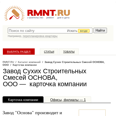
строительство
ремонт
дом и дача
Искать
везде
Например,
перепланировка квартиры
ВЫБРАТЬ РАЗДЕЛ
СТАТЬИ
ТОВАРЫ
КАТАЛОГ КОМПАНИЙ
RMNT.RU
/
Каталог компаний
/
Завод Сухих Строительных Смесей ОСНОВА,
ООО
/ Карточка компании
Завод Сухих Строительных
Смесей ОСНОВА,
ООО — карточка компании
Карточка компании
Офисы, филиалы — 1
Завод "Основа" производит и