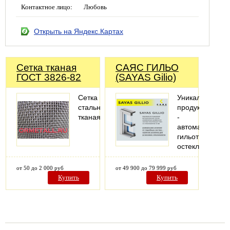
Контактное лицо:
Любовь
Открыть на Яндекс.Картах
Сетка тканая
САЯС ГИЛЬО
ГОСТ 3826-82
(SAYAS Gilio)
Сетка
Уникальный
стальная
продукт
тканая
-
автоматическо
гильотинное
остекление
от 50 до 2 000 руб
от 49 900 до 79 999 руб
Купить
Купить