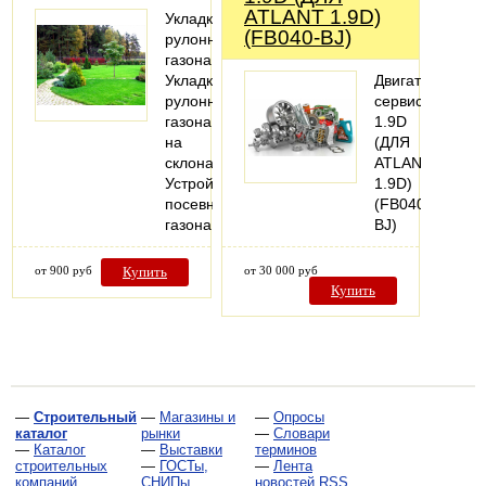
ATLANT 1.9D)
Укладка
(FB040-BJ)
рулонного
газона
Укладка
Двигатель
рулонного
сервисный
газона
1.9D
на
(ДЛЯ
склонах
ATLANT
Устройство
1.9D)
посевного
(FB040-
газона
BJ)
от 900 руб
Купить
от 30 000 руб
Купить
—
Строительный
—
Магазины и
—
Опросы
каталог
рынки
—
Словари
—
Каталог
—
Выставки
терминов
строительных
—
ГОСТы,
—
Лента
компаний
СНИПы,
новостей RSS