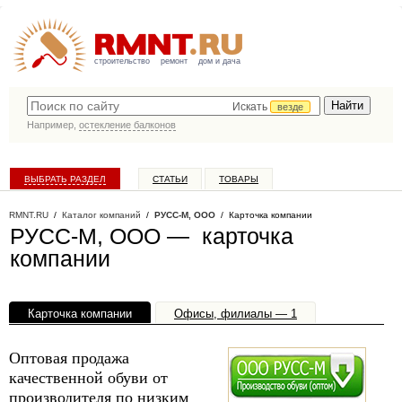
строительство
ремонт
дом и дача
Искать
везде
Например,
остекление балконов
ВЫБРАТЬ РАЗДЕЛ
СТАТЬИ
ТОВАРЫ
КАТАЛОГ КОМПАНИЙ
RMNT.RU
/
Каталог компаний
/
РУСС-М, ООО
/ Карточка компании
РУСС-М, ООО — карточка
компании
Карточка компании
Офисы, филиалы — 1
Оптовая продажа
качественной обуви от
производителя по низким