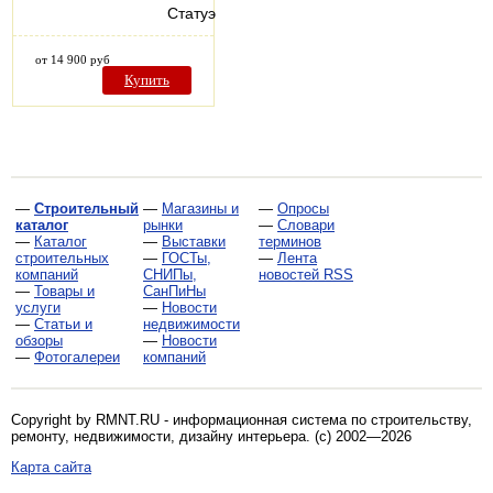
Статуэтка…
от 14 900 руб
Купить
—
Строительный
—
Магазины и
—
Опросы
каталог
рынки
—
Словари
—
Каталог
—
Выставки
терминов
строительных
—
ГОСТы,
—
Лента
компаний
СНИПы,
новостей RSS
—
Товары и
СанПиНы
услуги
—
Новости
—
Статьи и
недвижимости
обзоры
—
Новости
—
Фотогалереи
компаний
Copyright by RMNT.RU - информационная система по
строительству,
ремонту, недвижимости, дизайну интерьера
. (c) 2002—2026
Карта сайта