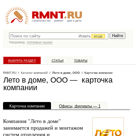
строительство
ремонт
дом и дача
Искать
везде
Например,
тепловые пушки
ВЫБРАТЬ РАЗДЕЛ
СТАТЬИ
ТОВАРЫ
КАТАЛОГ КОМПАНИЙ
RMNT.RU
/
Каталог компаний
/
Лето в доме, ООО
/ Карточка компании
Лето в доме, ООО — карточка
компании
Карточка компании
Офисы, филиалы — 1
Компания "Лето в доме"
занимается продажей и монтажом
систем отопления и