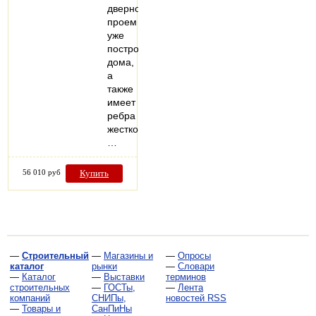
дверной
проем
уже
построенного
дома,
а
также
имеет
ребра
жесткости,
…
56 010 руб
Купить
—
Строительный
—
Магазины и
—
Опросы
каталог
рынки
—
Словари
—
Каталог
—
Выставки
терминов
строительных
—
ГОСТы,
—
Лента
компаний
СНИПы,
новостей RSS
—
Товары и
СанПиНы