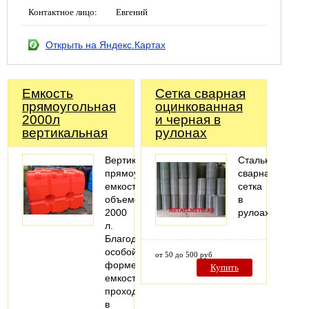
Контактное лицо:
Евгений
Открыть на Яндекс.Картах
Емкость
Сетка сварная
прямоугольная
оцинкованная
2000л
и черная в
вертикальная
рулонах
Вертикальная
Стальная
прямоугольная
сварная
емкость
сетка
объемом
в
2000
рулоах
л.
Благодаря
особой
от 50 до 500 руб
форме
Купить
емкость
проходит
в