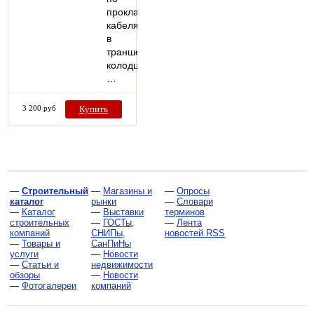
прокладке
кабеля
в
траншеях,
колодцах,
…
3 200 руб
Купить
—
Строительный
—
Магазины и
—
Опросы
каталог
рынки
—
Словари
—
Каталог
—
Выставки
терминов
строительных
—
ГОСТы,
—
Лента
компаний
СНИПы,
новостей RSS
—
Товары и
СанПиНы
услуги
—
Новости
—
Статьи и
недвижимости
обзоры
—
Новости
—
Фотогалереи
компаний