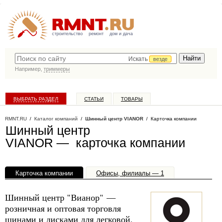
строительство
ремонт
дом и дача
Искать
везде
Например,
триммеры
ВЫБРАТЬ РАЗДЕЛ
СТАТЬИ
ТОВАРЫ
КАТАЛОГ КОМПАНИЙ
RMNT.RU
/
Каталог компаний
/
Шинный центр VIANOR
/ Карточка компании
Шинный центр
VIANOR — карточка компании
Карточка компании
Офисы, филиалы — 1
Шинный центр "Вианор" —
розничная и оптовая торговля
шинами и дисками для легковой,