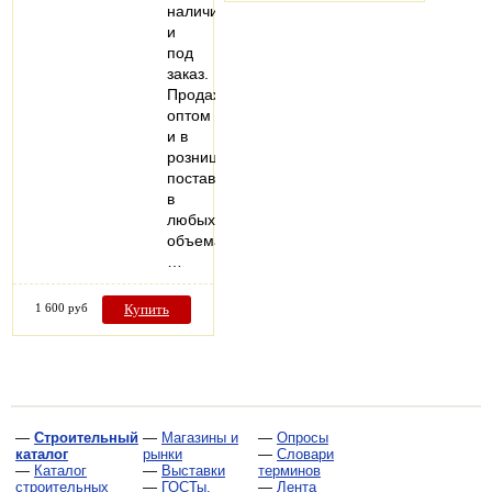
наличии
и
под
заказ.
Продажа
оптом
и в
розницу,
поставки
в
любых
объемах.
…
1 600 руб
Купить
—
Строительный
—
Магазины и
—
Опросы
каталог
рынки
—
Словари
—
Каталог
—
Выставки
терминов
строительных
—
ГОСТы,
—
Лента