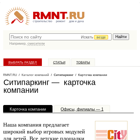
строительство
ремонт
дом и дача
Искать
везде
Например,
смесители
ВЫБРАТЬ РАЗДЕЛ
СТАТЬИ
ТОВАРЫ
КАТАЛОГ КОМПАНИЙ
RMNT.RU
/
Каталог компаний
/
Ситипаркинг
/ Карточка компании
Ситипаркинг — карточка
компании
Карточка компании
Офисы, филиалы — 1
Наша компания предлагает
широкий выбор игровых модулей
для детей. Все детские площадки