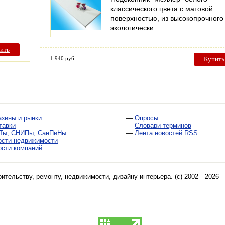
классического цвета с матовой
поверхностью, из высокопрочного
экологически…
ить
1 940 руб
Купить
азины и рынки
—
Опросы
тавки
—
Словари терминов
Ты, СНИПы, СанПиНы
—
Лента новостей RSS
ости недвижимости
ости компаний
оительству, ремонту, недвижимости, дизайну интерьера
. (c) 2002—2026