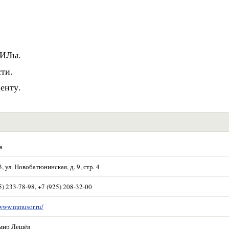
ЗИЛы.
ти.
енту.
а
, ул. Новобатюнинская, д. 9, стр. 4
5) 233-78-98, +7 (925) 208-32-00
/www.mmusor.ru/
мир Лещёв