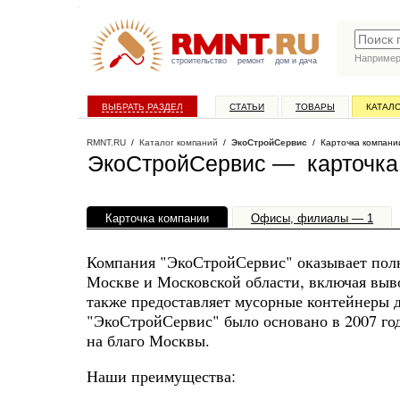
Наприме
строительство
ремонт
дом и дача
ВЫБРАТЬ РАЗДЕЛ
СТАТЬИ
ТОВАРЫ
КАТАЛ
RMNT.RU
/
Каталог компаний
/
ЭкоСтройСервис
/ Карточка компани
ЭкоСтройСервис — карточка
Карточка компании
Офисы, филиалы — 1
Компания "ЭкоСтройСервис" оказывает полн
Москве и Московской области, включая выво
также предоставляет мусорные контейнеры д
"ЭкоСтройСервис" было основано в 2007 году
на благо Москвы.
Наши преимущества: