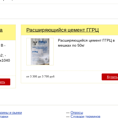
а
Расширяющийся цемент ГГРЦ
Расширяющийся цемент ГГРЦ в
В -
мешках по 50кг
2; -
0х1040
от 3 300 до 3 700 руб
Купить
ить
азины и рынки
—
Опросы
тавки
—
Словари терминов