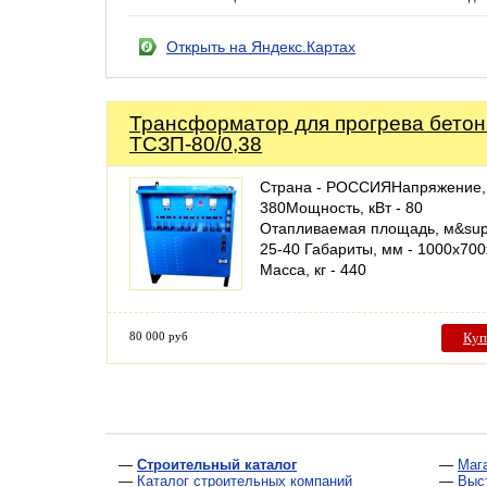
Открыть на Яндекс.Картах
Трансформатор для прогрева бетон
ТСЗП-80/0,38
Страна - РОССИЯНапряжение, 
380Мощность, кВт - 80
Отапливаемая площадь, м&sup
25-40 Габариты, мм - 1000х70
Масса, кг - 440
80 000 руб
Куп
—
Строительный каталог
—
Маг
—
Каталог строительных компаний
—
Выс