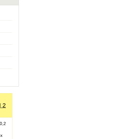
 2
0,2
ых