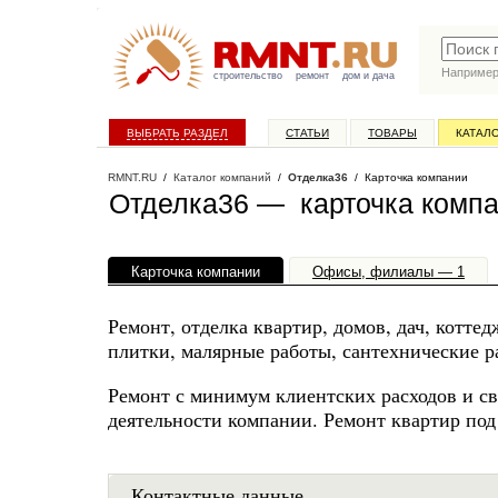
Наприме
строительство
ремонт
дом и дача
ВЫБРАТЬ РАЗДЕЛ
СТАТЬИ
ТОВАРЫ
КАТАЛ
RMNT.RU
/
Каталог компаний
/
Отделка36
/ Карточка компании
Отделка36 — карточка комп
Карточка компании
Офисы, филиалы — 1
Ремонт, отделка квартир, домов, дач, котте
плитки, малярные работы, сантехнические 
Ремонт с минимум клиентских расходов и с
деятельности компании. Ремонт квартир по
Контактные данные