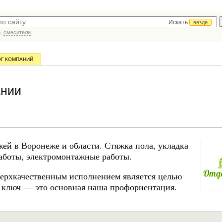
Искать
везде
р,
смесители
ОГ КОМПАНИЙ
ании
джей в Воронеже и области. Стяжка пола, укладка
работы, электромонтажные работы.
верхкачественным исполнением является целью
д ключ — это основная наша профориентация.