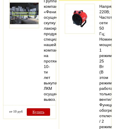
Группа
компаний
Напряжение
«Феникс»
220В;
осуществляет
Частота
скупку
сети
лакокрасочной
50
продукции,
Гц;
специалисты
Номинальная
нашей
мощность:
компании
1
на
режим
протяжении
25
10-
Вт
ти
(В
лет
этом
выкупают
режиме
ЛКМ
работает
осуществляя
только
вывоз…
вентилятор.
Функция
обогрева
от 10 руб
Купить
отключена)
/ 2
режим…