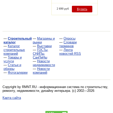
2 690 руб
Купить
—
Строительный
—
Магазины и
—
Опросы
каталог
рынки
—
Словари
—
Каталог
—
Выставки
терминов
строительных
—
ГОСТы,
—
Лента
компаний
СНИПы,
новостей RSS
—
Товары и
СанПиНы
услуги
—
Новости
—
Статьи и
недвижимости
обзоры
—
Новости
—
Фотогалереи
компаний
Copyright by RMNT.RU - информационная система по
строительству,
ремонту, недвижимости, дизайну интерьера
. (c) 2002—2026
Карта сайта