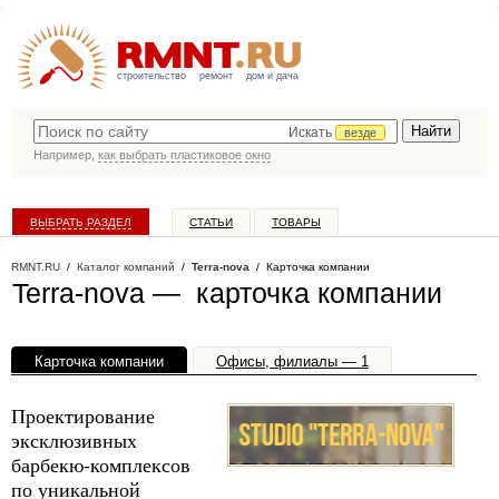
строительство
ремонт
дом и дача
Искать
везде
Например,
как выбрать пластиковое окно
ВЫБРАТЬ РАЗДЕЛ
СТАТЬИ
ТОВАРЫ
КАТАЛОГ КОМПАНИЙ
RMNT.RU
/
Каталог компаний
/
Terra-nova
/ Карточка компании
Terra-nova — карточка компании
Карточка компании
Офисы, филиалы — 1
Проектирование
эксклюзивных
барбекю-комплексов
по уникальной