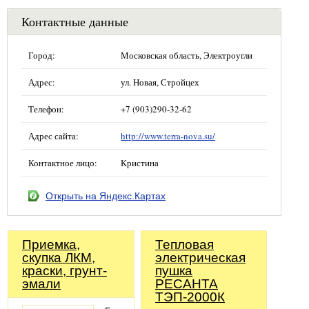
Контактные данные
Город:
Московская область, Электроугли
Адрес:
ул. Новая, Стройцех
Телефон:
+7 (903)290-32-62
Адрес сайта:
http://www.terra-nova.su/
Контактное лицо:
Кристина
Открыть на Яндекс.Картах
Приемка,
Тепловая
скупка ЛКМ,
электрическая
краски, грунт-
пушка
эмали
РЕСАНТА
ТЭП-2000К