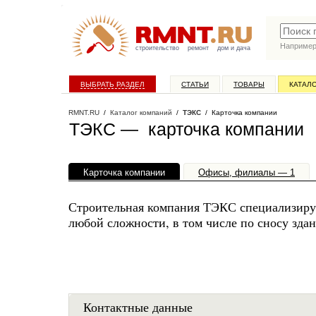
Наприме
строительство
ремонт
дом и дача
ВЫБРАТЬ РАЗДЕЛ
СТАТЬИ
ТОВАРЫ
КАТАЛ
RMNT.RU
/
Каталог компаний
/
ТЭКС
/ Карточка компании
ТЭКС — карточка компании
Карточка компании
Офисы, филиалы — 1
Строительная компания ТЭКС специализируе
любой сложности, в том числе по сносу зда
Контактные данные