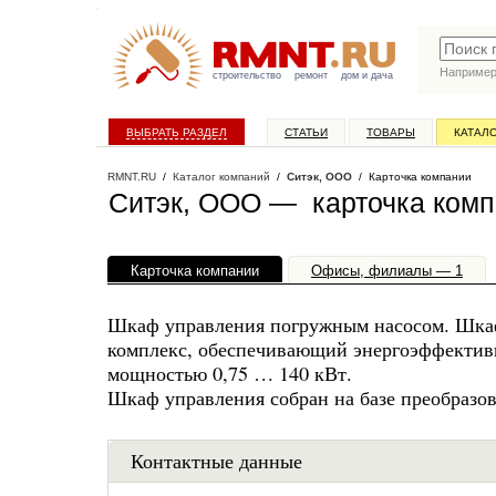
Наприме
строительство
ремонт
дом и дача
ВЫБРАТЬ РАЗДЕЛ
СТАТЬИ
ТОВАРЫ
КАТАЛ
RMNT.RU
/
Каталог компаний
/
Ситэк, ООО
/ Карточка компании
Ситэк, ООО — карточка ком
Карточка компании
Офисы, филиалы — 1
Шкаф управления погружным насосом. Шкаф
комплекс, обеспечивающий энергоэффектив
мощностью 0,75 … 140 кВт.
Шкаф управления собран на базе преобразов
Контактные данные