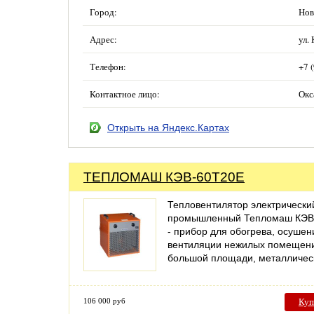
Город:
Нов
Адрес:
ул.
Телефон:
+7 
Контактное лицо:
Окс
Открыть на Яндекс.Картах
ТЕПЛОМАШ КЭВ-60Т20Е
Тепловентилятор электрически
промышленный Тепломаш КЭВ
- прибор для обогрева, осушен
вентиляции нежилых помещен
большой площади, металличе
106 000 руб
Куп