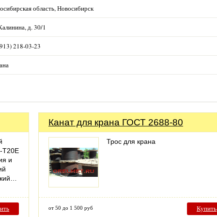
осибирская область, Новосибирск
 Калинина, д. 30/1
(913) 218-03-23
ана
Канат для крана ГОСТ 2688-80
й
Трос для крана
-Т20E
ия и
ий
ский…
ить
от 50 до 1 500 руб
Купить