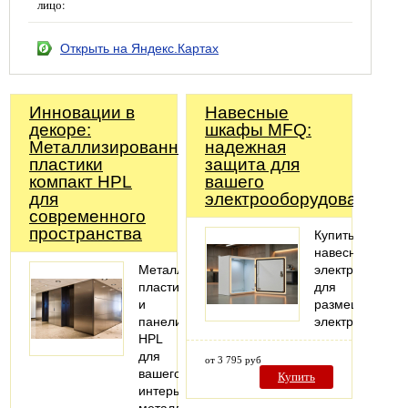
лицо:
Открыть на Яндекс.Картах
Инновации в
Навесные
декоре:
шкафы MFQ:
Металлизированные
надежная
пластики
защита для
компакт HPL
вашего
для
электрооборудования
современного
пространства
Купить
навесной
Металлизированные
электрошкаф
пластики
для
и
размещения
панели
электрооборуд
HPL
для
от 3 795 руб
вашего
Купить
интерьера: