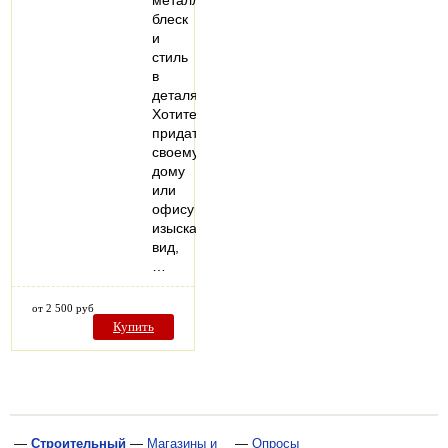
металлический
блеск
и
стиль
в
деталях.
Хотите
придать
своему
дому
или
офису
изысканный
вид,
…
от 2 500 руб
Купить
—
Строительный
—
Магазины и
—
Опросы