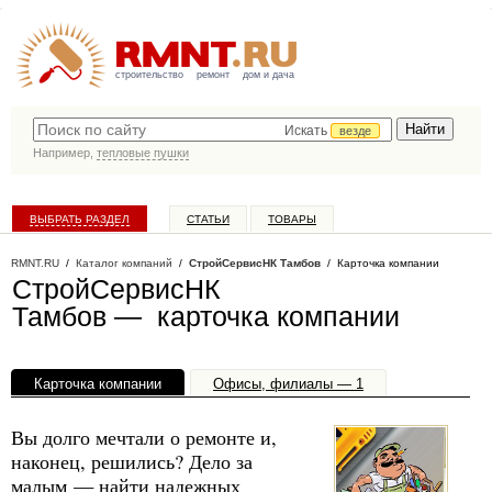
строительство
ремонт
дом и дача
Искать
везде
Например,
тепловые пушки
ВЫБРАТЬ РАЗДЕЛ
СТАТЬИ
ТОВАРЫ
КАТАЛОГ КОМПАНИЙ
RMNT.RU
/
Каталог компаний
/
СтройСервисНК Тамбов
/ Карточка компании
СтройСервисНК
Тамбов — карточка компании
Карточка компании
Офисы, филиалы — 1
Вы долго мечтали о ремонте и,
наконец, решились? Дело за
малым — найти надежных