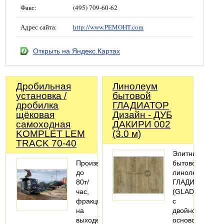
Факс:
(495) 709-60-62
Адрес сайта:
http://www.PEMOHT.com
Открыть на Яндекс.Картах
Дробильная
Линолеум
установка /
бытовой
дробилка
ГЛАДИАТОР
щёковая
Дизайн - ДУБ
самоходная
ДАКИРИ 002
KOMPLET LEM
(3.0 м)
TRACK 70-40
Элитный
Производительность
бытовой
до
линолеум
80т/
ГЛАДИАТОР
час,
(GLADIATOR)
фракция
с
на
двойной
выходе
основой