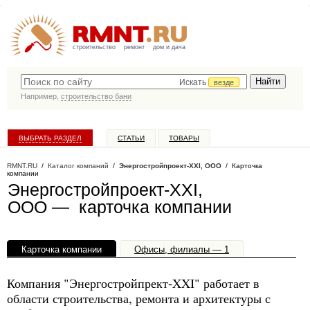
строительство
ремонт
дом и дача
Искать
везде
Например,
строительство бани
ВЫБРАТЬ РАЗДЕЛ
СТАТЬИ
ТОВАРЫ
КАТАЛОГ КОМПАНИЙ
RMNT.RU
/
Каталог компаний
/
Энергостройпроект-XXI, ООО
/ Карточка
компании
Энергостройпроект-XXI,
ООО — карточка компании
Карточка компании
Офисы, филиалы — 1
Компания "Энергостройпрект-XXI" работает в
области строительства, ремонта и архитектуры с