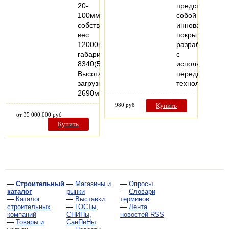
20-
представляет
100мм,
собой
собственный
инновационное
вес
покрытие,
12000кг,
разработанное
габариты
с
8340(5600)х2250х2700мм.
использование
Высота
передовых
загрузки
технологий…
2690мм.
980 руб
Купить
от 35 000 000 руб
Купить
—
Строительный
—
Магазины и
—
Опросы
каталог
рынки
—
Словари
—
Каталог
—
Выставки
терминов
строительных
—
ГОСТы,
—
Лента
компаний
СНИПы,
новостей RSS
—
Товары и
СанПиНы