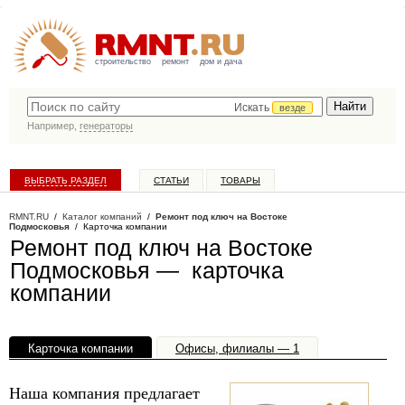
строительство
ремонт
дом и дача
Искать
везде
Например,
генераторы
ВЫБРАТЬ РАЗДЕЛ
СТАТЬИ
ТОВАРЫ
КАТАЛОГ КОМПАНИЙ
RMNT.RU
/
Каталог компаний
/
Ремонт под ключ на Востоке
Подмосковья
/ Карточка компании
Ремонт под ключ на Востоке
Подмосковья — карточка
компании
Карточка компании
Офисы, филиалы — 1
Наша компания предлагает