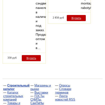
сэндвич-
montazhnye-
панелей
raboty/
в
наличии
2 850 руб
Купить
и
под
заказ.
Продажа
оптом
и
в…
330 руб
Купить
—
Строительный
—
Магазины и
—
Опросы
каталог
рынки
—
Словари
—
Каталог
—
Выставки
терминов
строительных
—
ГОСТы,
—
Лента
компаний
СНИПы,
новостей RSS
—
Товары и
СанПиНы