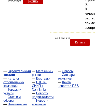
от 900 руб
Купить
S.
В
качестве
растворителя
применяется
изопропиловы
от 1 855 руб
Купить
—
Строительный
—
Магазины и
—
Опросы
каталог
рынки
—
Словари
—
Каталог
—
Выставки
терминов
строительных
—
ГОСТы,
—
Лента
компаний
СНИПы,
новостей RSS
—
Товары и
СанПиНы
услуги
—
Новости
—
Статьи и
недвижимости
обзоры
—
Новости
—
Фотогалереи
компаний