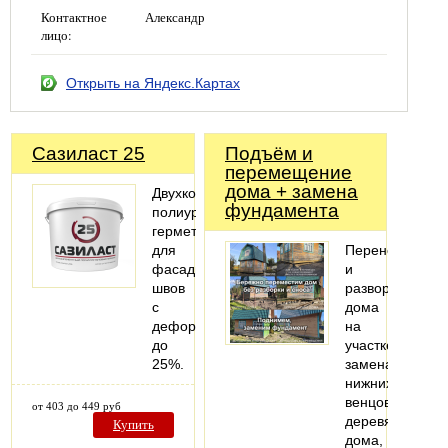
Контактное
Александр
лицо:
Открыть на Яндекс.Картах
Сазиласт 25
Подъём и
перемещение
дома + замена
Двухкомпонентный
фундамента
полиуретановый
герметик
для
Перенос
фасадных
и
швов
разворот
с
дома
деформацией
на
до
участке,
25%.
замена
нижних
венцов
от 403 до 449 руб
деревянного
Купить
дома,