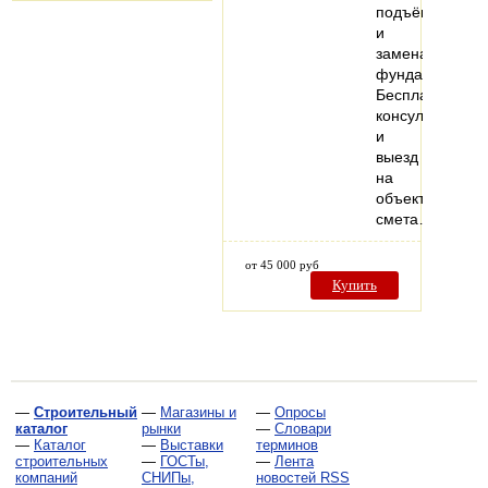
подъём
и
замена
фундамента.
Бесплатная
консультация
и
выезд
на
объект,
смета…
от 45 000 руб
Купить
—
Строительный
—
Магазины и
—
Опросы
каталог
рынки
—
Словари
—
Каталог
—
Выставки
терминов
строительных
—
ГОСТы,
—
Лента
компаний
СНИПы,
новостей RSS