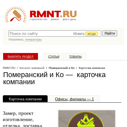
строительство
ремонт
дом и дача
Искать
везде
Например,
генераторы
ВЫБРАТЬ РАЗДЕЛ
СТАТЬИ
ТОВАРЫ
КАТАЛОГ КОМПАНИЙ
RMNT.RU
/
Каталог компаний
/
Померанский и Ко
/ Карточка компании
Померанский и Ко — карточка
компании
Карточка компании
Офисы, филиалы — 1
Замер, проект
изготовление,
отделка, доставка,