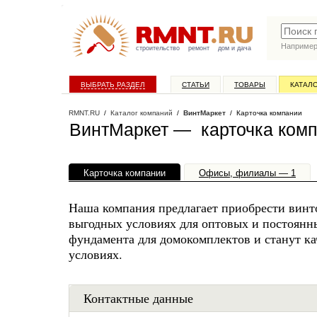
Наприме
строительство
ремонт
дом и дача
ВЫБРАТЬ РАЗДЕЛ
СТАТЬИ
ТОВАРЫ
КАТАЛ
RMNT.RU
/
Каталог компаний
/
ВинтМаркет
/ Карточка компании
ВинтМаркет — карточка ком
Карточка компании
Офисы, филиалы — 1
Наша компания предлагает приобрести винто
выгодных условиях для оптовых и постоянн
фундамента для домокомплектов и станут к
условиях.
Контактные данные