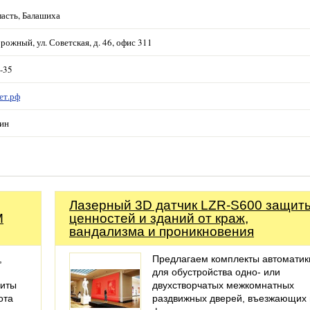
асть, Балашиха
рожный, ул. Советская, д. 46, офис 311
5-35
ет.рф
ин
Лазерный 3D датчик LZR-S600 защит
M
ценностей и зданий от краж,
вандализма и проникновения
,
Предлагаем комплекты автоматик
для обустройства одно- или
риты
двухстворчатых межкомнатных
ота
раздвижных дверей, въезжающих 