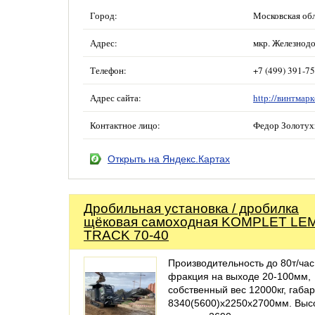
Город:
Московская обл
Адрес:
мкр. Железнодо
Телефон:
+7 (499) 391-7
Адрес сайта:
http://винтмарк
Контактное лицо:
Федор Золотух
Открыть на Яндекс.Картах
Дробильная установка / дробилка
щёковая самоходная KOMPLET LE
TRACK 70-40
Производительность до 80т/час
фракция на выходе 20-100мм,
собственный вес 12000кг, габа
8340(5600)х2250х2700мм. Выс