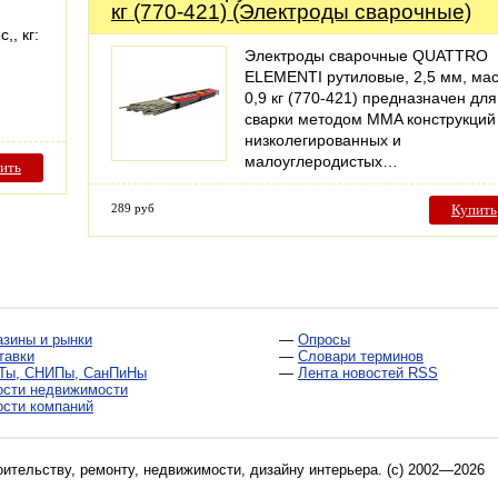
кг (770-421) (Электроды сварочные)
,, кг:
Электроды сварочные QUATTRO
ELEMENTI рутиловые, 2,5 мм, ма
0,9 кг (770-421) предназначен для
сварки методом MMA конструкций
низколегированных и
малоуглеродистых…
ить
289 руб
Купить
азины и рынки
—
Опросы
тавки
—
Словари терминов
Ты, СНИПы, СанПиНы
—
Лента новостей RSS
ости недвижимости
ости компаний
оительству, ремонту, недвижимости, дизайну интерьера
. (c) 2002—2026