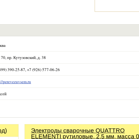
ква
70, пр. Кутузовский, д. 38
499) 390-25-87, +7 (926) 577-06-26
://perevezuvsem.ru
ксей
рд)
Электроды сварочные QUATTRO
ELEMENTI рутиловые, 2,5 мм, масса 0