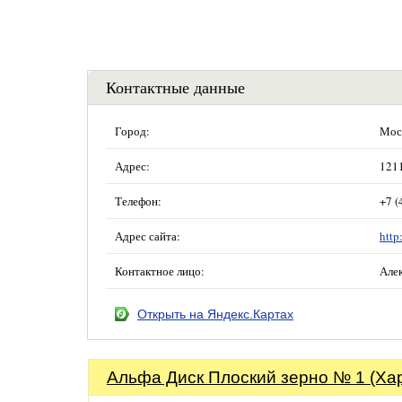
Контактные данные
Город:
Мос
Адрес:
1211
Телефон:
+7 (
Адрес сайта:
http
Контактное лицо:
Але
Открыть на Яндекс.Картах
Альфа Диск Плоский зерно № 1 (Ха