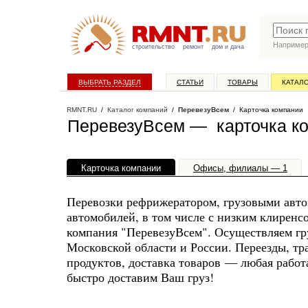
Наприме
строительство
ремонт
дом и дача
ВЫБРАТЬ РАЗДЕЛ
СТАТЬИ
ТОВАРЫ
КАТАЛ
RMNT.RU
/
Каталог компаний
/
ПеревезуВсем
/ Карточка компании
ПеревезуВсем — карточка к
Карточка компании
Офисы, филиалы — 1
Перевозки рефрижератором, грузовыми авто
автомобилей, в том числе с низким клиренсо
компания "ПеревезуВсем". Осуществляем гр
Московской области и России. Переезды, т
продуктов, доставка товаров — любая работ
быстро доставим Ваш груз!