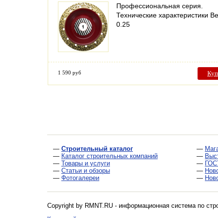
Профессиональная серия.
Технические характеристики Вес
0.25
1 590 руб
Куп
—
Строительный каталог
—
Маг
—
Каталог строительных компаний
—
Выс
—
Товары и услуги
—
ГОС
—
Статьи и обзоры
—
Нов
—
Фотогалереи
—
Нов
Copyright by RMNT.RU - информационная система по
стр