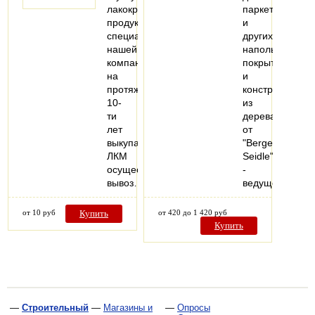
лакокрасочной
паркета
продукции,
и
специалисты
других
нашей
напольных
компании
покрытий
на
и
протяжении
конструкций
10-
из
ти
дерева
лет
от
выкупают
"Berger-
ЛКМ
Seidle"
осуществляя
-
вывоз…
ведущего…
от 10 руб
Купить
от 420 до 1 420 руб
Купить
—
Строительный
—
Магазины и
—
Опросы