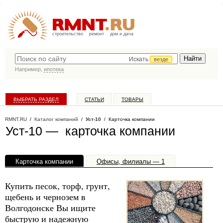
строительство
ремонт
дом и дача
Искать
везде
Например,
ипотека
ВЫБРАТЬ РАЗДЕЛ
СТАТЬИ
ТОВАРЫ
КАТАЛОГ КОМПАНИЙ
RMNT.RU
/
Каталог компаний
/
Уст-10
/ Карточка компании
Уст-10 — карточка компании
Карточка компании
Офисы, филиалы — 1
Купить песок, торф, грунт,
щебень и чернозем в
Волгодонске Вы ищите
быструю и надежную