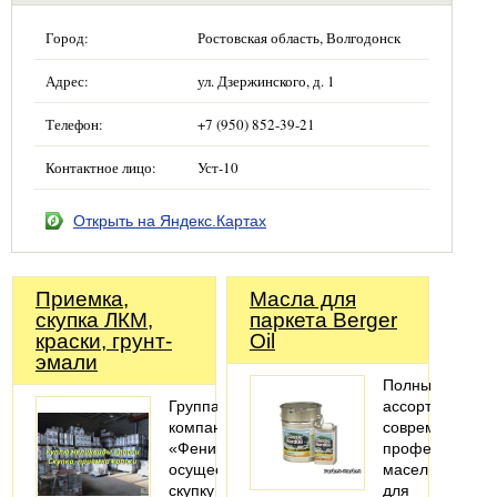
Город:
Ростовская область, Волгодонск
Адрес:
ул. Дзержинского, д. 1
Телефон:
+7 (950) 852-39-21
Контактное лицо:
Уст-10
Открыть на Яндекс.Картах
Приемка,
Масла для
скупка ЛКМ,
паркета Berger
краски, грунт-
Oil
эмали
Полный
Группа
ассортимент
компаний
современных
«Феникс»
профессионал
осуществляет
масел
скупку
для