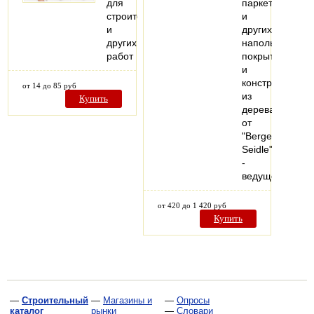
для
паркета
строительных
и
и
других
других
напольных
работ
покрытий
и
конструкций
от 14 до 85 руб
из
Купить
дерева
от
"Berger-
Seidle"
-
ведущего…
от 420 до 1 420 руб
Купить
—
Строительный
—
Магазины и
—
Опросы
каталог
рынки
—
Словари