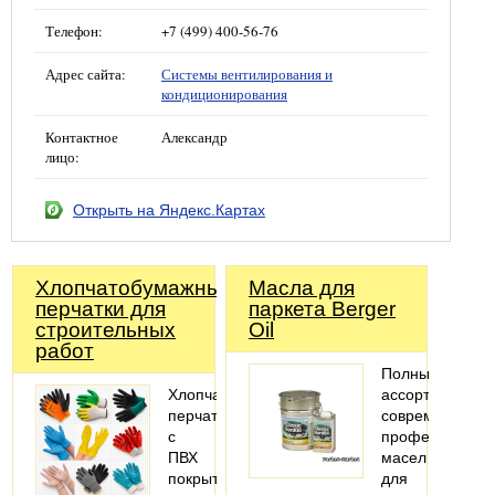
Телефон:
+7 (499) 400-56-76
Адрес сайта:
Системы вентилирования и
кондиционирования
Контактное
Александр
лицо:
Открыть на Яндекс.Картах
Хлопчатобумажные
Масла для
перчатки для
паркета Berger
строительных
Oil
работ
Полный
Хлопчатобумажные
ассортимент
перчатки
современных
с
профессионал
ПВХ
масел
покрытием
для