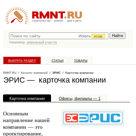
строительство
ремонт
дом и дача
Искать
везде
Например,
земельный участок
ВЫБРАТЬ РАЗДЕЛ
СТАТЬИ
ТОВАРЫ
КАТАЛОГ КОМПАНИЙ
RMNT.RU
/
Каталог компаний
/
ЭРИС
/ Карточка компании
ЭРИС — карточка компании
Карточка компании
Офисы, филиалы — 1
Основным
направление нашей
компании — это
проектирование,