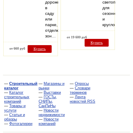
дорожек
светопропуска
в
для
саду
сезонного
или
и
парке,
круглогодично
отделке
зон…
от 19 600 руб
Купить
от 660 руб
Купить
—
Строительный
—
Магазины и
—
Опросы
каталог
рынки
—
Словари
—
Каталог
—
Выставки
терминов
строительных
—
ГОСТы,
—
Лента
компаний
СНИПы,
новостей RSS
—
Товары и
СанПиНы
услуги
—
Новости
—
Статьи и
недвижимости
обзоры
—
Новости
—
Фотогалереи
компаний