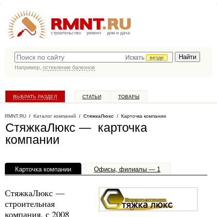
строительство
ремонт
дом и дача
Искать
везде
Например,
остекление балконов
ВЫБРАТЬ РАЗДЕЛ
СТАТЬИ
ТОВАРЫ
КАТАЛОГ КОМПАНИЙ
RMNT.RU
/
Каталог компаний
/
СтяжкаЛюкс
/ Карточка компании
СтяжкаЛюкс — карточка
компании
Карточка компании
Офисы, филиалы — 1
СтяжкаЛюкс —
строительная
компания, с 2008