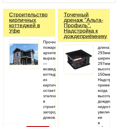
Строительство
Точечный
кирпичных
дренаж "Альта-
коттеджей в
Профиль".
Уфе
Надстройка к
дождеприёмнику
Прочность,
пожаробезопасность,
длина:
архитектурная
293мм;
выразительность
ширина:
—
297мм;
возведение
высота:
коттеджей
150мм
из
Надстройка
кирпича
применяется,
остается
когда
эталоном
высоты
в
дождеприемни
строительстве
недостаточно,
загородных
увеличивая
домов.
ее
в