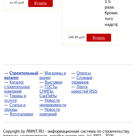
1,5
от 45 руб
Купить
раза.
Кроме
того
надстройка…
246.40 руб
Купить
—
Строительный
—
Магазины и
—
Опросы
каталог
рынки
—
Словари
—
Каталог
—
Выставки
терминов
строительных
—
ГОСТы,
—
Лента
компаний
СНИПы,
новостей RSS
—
Товары и
СанПиНы
услуги
—
Новости
—
Статьи и
недвижимости
обзоры
—
Новости
—
Фотогалереи
компаний
Copyright by RMNT.RU - информационная система по
строительству,
ремонту, недвижимости, дизайну интерьера
. (c) 2002—2026