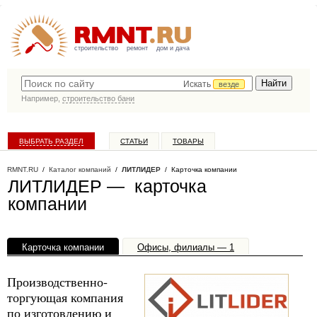
строительство
ремонт
дом и дача
Искать
везде
Например,
строительство бани
ВЫБРАТЬ РАЗДЕЛ
СТАТЬИ
ТОВАРЫ
КАТАЛОГ КОМПАНИЙ
RMNT.RU
/
Каталог компаний
/
ЛИТЛИДЕР
/ Карточка компании
ЛИТЛИДЕР — карточка
компании
Карточка компании
Офисы, филиалы — 1
Производственно-
торгующая компания
по изготовлению и