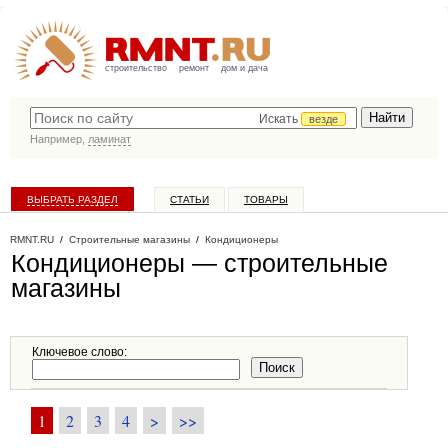
строительство
ремонт
дом и дача
Искать
везде
Например,
ламинат
ВЫБРАТЬ РАЗДЕЛ
СТАТЬИ
ТОВАРЫ
КАТАЛОГ КОМПАНИЙ
RMNT.RU
/
Строительные магазины
/
Кондиционеры
Кондиционеры — строительные
магазины
Ключевое слово:
1
2
3
4
>
>>