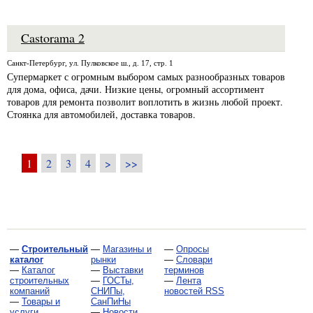
Castorama 2
Санкт-Петербург, ул. Пулковское ш., д. 17, стр. 1
Супермаркет с огромным выбором самых разнообразных товаров
для дома, офиса, дачи. Низкие цены, огромный ассортимент
товаров для ремонта позволит воплотить в жизнь любой проект.
Стоянка для автомобилей, доставка товаров.
1
2
3
4
>
>>
—
Строительный
—
Магазины и
—
Опросы
каталог
рынки
—
Словари
—
Каталог
—
Выставки
терминов
строительных
—
ГОСТы,
—
Лента
компаний
СНИПы,
новостей RSS
—
Товары и
СанПиНы
услуги
—
Новости