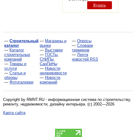
Купить
—
Строительный
—
Магазины и
—
Опросы
каталог
рынки
—
Словари
—
Каталог
—
Выставки
терминов
строительных
—
ГОСТы,
—
Лента
компаний
СНИПы,
новостей RSS
—
Товары и
СанПиНы
услуги
—
Новости
—
Статьи и
недвижимости
обзоры
—
Новости
—
Фотогалереи
компаний
Copyright by RMNT.RU - информационная система по
строительству,
ремонту, недвижимости, дизайну интерьера
. (c) 2002—2026
Карта сайта