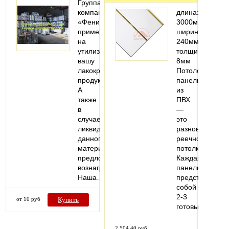
Группа
компаний
длина:
«Феникс»
3000мм;
примет
ширина:
на
240мм;
утилизацию
толщина:
вашу
8мм
лакокрасочную
Потолочные
продукцию.
панели
А
из
также
ПВХ
в
—
случае
это
ликвидности
разновидность
данного
реечного
материала
потолка.
предложит
Каждая
вознаграждение.
панель
Наша…
представляет
собой
2-3
от 10 руб
Купить
готовых…
2 504.40 руб