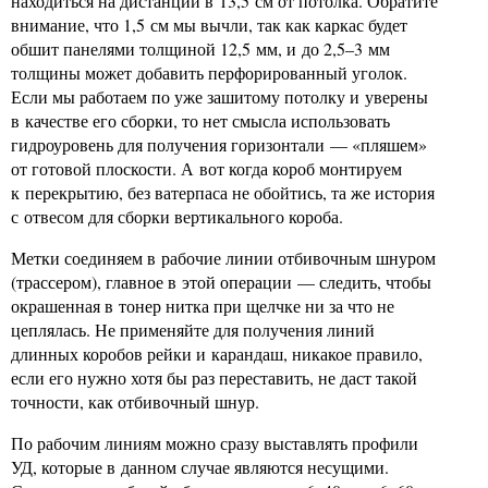
находиться на дистанции в 13,5 см от потолка. Обратите
внимание, что 1,5 см мы вычли, так как каркас будет
обшит панелями толщиной 12,5 мм, и до 2,5–3 мм
толщины может добавить перфорированный уголок.
Если мы работаем по уже зашитому потолку и уверены
в качестве его сборки, то нет смысла использовать
гидроуровень для получения горизонтали — «пляшем»
от готовой плоскости. А вот когда короб монтируем
к перекрытию, без ватерпаса не обойтись, та же история
с отвесом для сборки вертикального короба.
Метки соединяем в рабочие линии отбивочным шнуром
(трассером), главное в этой операции — следить, чтобы
окрашенная в тонер нитка при щелчке ни за что не
цеплялась. Не применяйте для получения линий
длинных коробов рейки и карандаш, никакое правило,
если его нужно хотя бы раз переставить, не даст такой
точности, как отбивочный шнур.
По рабочим линиям можно сразу выставлять профили
УД, которые в данном случае являются несущими.