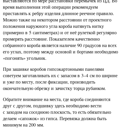
выставляются по мере расстановки перемычек из ЦД. Во
время выполнения этой операции рекомендуем
приставлять к ребру изделия длинное реечное правило.
Можно также на некотором расстоянии от проектного
положения наружного угла короба натянуть нитку
(примерно в 5 сантиметрах) и от неё рулеткой регулярно
промерять расстояние. Показателем качественно
собранного короба является наличие 90 градусов на всех
его углах, поэтому между основой и бортами необходимо
«погонять» угольник.
При зашивке коробов гипсокартонными панелями
советуем заготавливать их с запасом в 3–4 см по ширине
и уже по месту, после фиксации, производить
окончательную обрезку и зачистку торца рубанком.
Обратите внимание на места, где короба соединяются
друг с другом, подшивку здесь необходимо вести
с заходом на соседнюю плоскость, то есть обязательно
делаем «сапожок» из гипса. Перевязка должна быть
минимум на 200 мм.