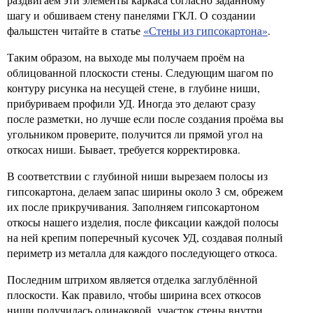
шагу и обшиваем стену панелями ГКЛ. О создании
фальшстен читайте в статье
«Стены из гипсокартона»
.
Таким образом, на выходе мы получаем проём на
облицованной плоскости стены. Следующим шагом по
контуру рисунка на несущей стене, в глубине ниши,
прибуриваем профили УД. Иногда это делают сразу
после разметки, но лучше если после создания проёма вы
угольником проверите, получится ли прямой угол на
откосах ниши. Бывает, требуется корректировка.
В соответствии с глубиной ниши вырезаем полосы из
гипсокартона, делаем запас ширины около 3 см, обрежем
их после прикручивания. Заполняем гипсокартоном
откосы нашего изделия, после фиксации каждой полосы
на ней крепим поперечный кусочек УД, создавая полный
периметр из металла для каждого последующего откоса.
Последним штрихом является отделка заглублённой
плоскости. Как правило, чтобы ширина всех откосов
ниши получилась одинаковой, участок стены внутри