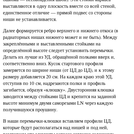
выставляются в одну плоскость вместе со всей стеной,
единственное отличие — прямой подвес со стороны
ниши не устанавливается.
Далее формируется ребро верхнего и нижнего откоса (в
радиаторных нишах нижнего может и не быть). Между
закреплёнными и выставленными стойками на
определённой высоте следует установить перемычки.
Делать их лучше из УД, обращённой полками вверх и,
соответственно вниз. Кусок стартового профиля
замеряется по ширине ниши (от ЦД до ЦД), и к этому
размеру добавляется 20 см. На каждом краю этой УД,
отступив по 10 см, надрезаются полки и профиль
загибается, образуя «клюшку». Двусторонняя клюшка
заводится между стойками ЦД и крепится на заданной
высоте минимум двумя саморезами LN через каждую
получившуюся проушину.
В наши перемычки-клюшки вставляем профили ЦД,
которые будут располагаться над нишей и под ней,
раздвигаем эти элементы каркаса согласно заданному