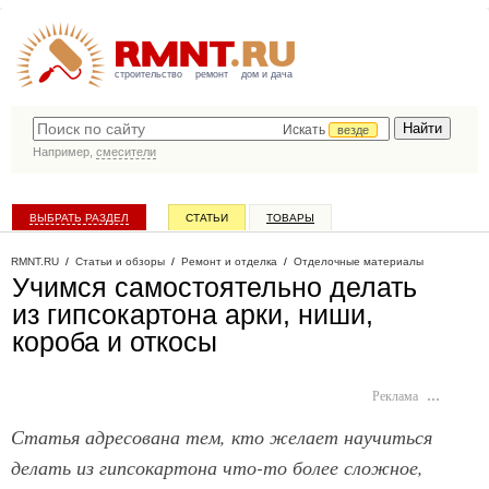
строительство
ремонт
дом и дача
Искать
везде
Например,
смесители
ВЫБРАТЬ РАЗДЕЛ
СТАТЬИ
ТОВАРЫ
КАТАЛОГ КОМПАНИЙ
RMNT.RU
/
Статьи и обзоры
/
Ремонт и отделка
/
Отделочные материалы
Учимся самостоятельно делать
из гипсокартона арки, ниши,
короба и откосы
Реклама
…
Статья адресована тем, кто желает научиться
делать из гипсокартона что-то более сложное,