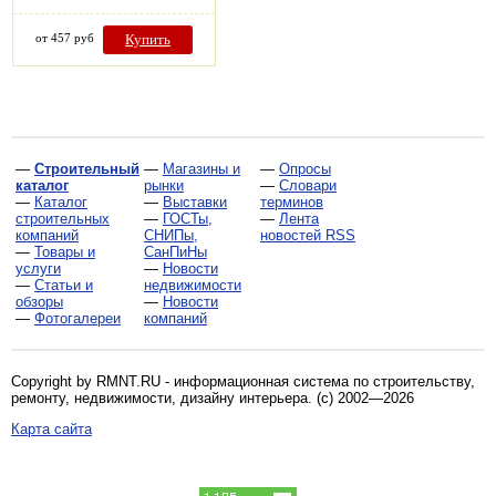
от 457 руб
Купить
—
Строительный
—
Магазины и
—
Опросы
каталог
рынки
—
Словари
—
Каталог
—
Выставки
терминов
строительных
—
ГОСТы,
—
Лента
компаний
СНИПы,
новостей RSS
—
Товары и
СанПиНы
услуги
—
Новости
—
Статьи и
недвижимости
обзоры
—
Новости
—
Фотогалереи
компаний
Copyright by RMNT.RU - информационная система по
строительству,
ремонту, недвижимости, дизайну интерьера
. (c) 2002—2026
Карта сайта