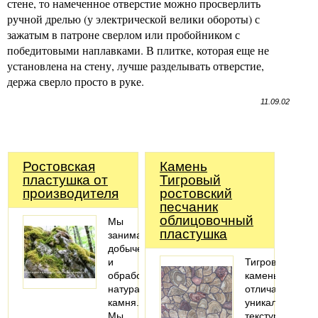
стене, то намеченное отверстие можно просверлить
ручной дрелью (у электрической велики обороты) с
зажатым в патроне сверлом или пробойником с
победитовыми наплавками. В плитке, которая еще не
установлена на стену, лучше разделывать отверстие,
держа сверло просто в руке.
11.09.02
Ростовская
Камень
пластушка от
Тигровый
производителя
ростовский
песчаник
облицовочный
Мы
пластушка
занимаемся
добычей
и
Тигровый
обработкой
камень
натурального
отличается
камня.
уникальной
Мы
текстурой