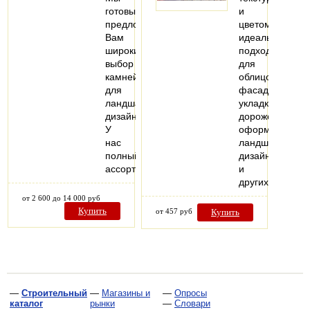
готовы
и
предложить
цветом,
Вам
идеально
широкий
подходит
выбор
для
камней
облицовки
для
фасадов,
ландшафтного
укладки
дизайна.
дорожек,
У
оформления
нас
ландшафтного
полный
дизайна
ассортимент…
и
других…
от 2 600 до 14 000 руб
Купить
от 457 руб
Купить
—
Строительный
—
Магазины и
—
Опросы
каталог
рынки
—
Словари