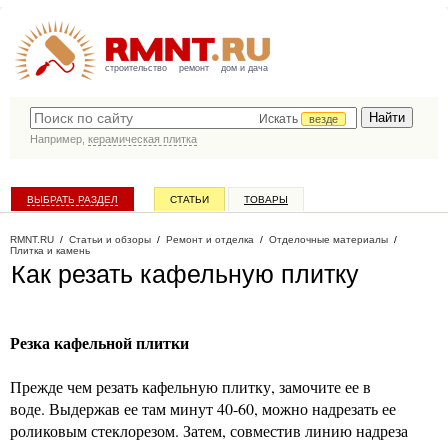
строительство
ремонт
дом и дача
Искать
везде
Например,
керамическая плитка
ВЫБРАТЬ РАЗДЕЛ
СТАТЬИ
ТОВАРЫ
КАТАЛОГ КОМПАНИЙ
RMNT.RU
/
Статьи и обзоры
/
Ремонт и отделка
/
Отделочные материалы
/
Плитка и камень
Как резать кафельную плитку
Резка кафельной плитки
Прежде чем резать кафельную плитку, замочите ее в
воде. Выдержав ее там минут 40-60, можно надрезать ее
роликовым стеклорезом. Затем, совместив линию надреза