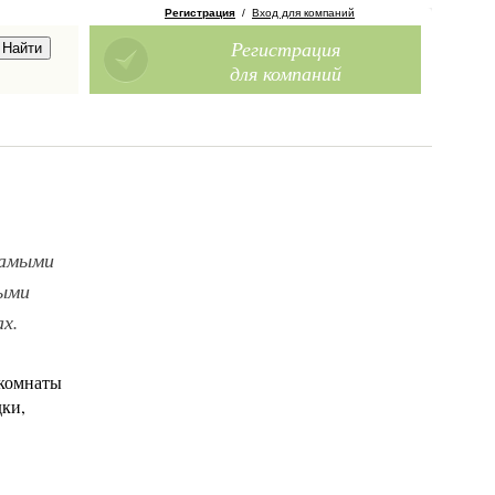
Регистрация
/
Вход для компаний
Регистрация
для компаний
самыми
ными
х.
 комнаты
дки,