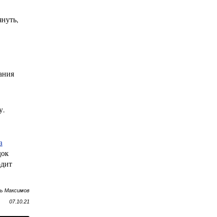
януть,
ания
у.
а
док
одит
рь Максимов
07.10.21