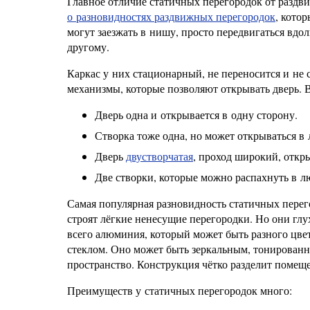
Главное отличие статичных перегородок от раздв
о разновидностях раздвижных перегородок
, кото
могут заезжать в нишу, просто передвигаться вдо
другому.
Каркас у них стационарный, не переносится и не с
механизмы, которые позволяют открывать дверь.
Дверь одна и открывается в одну сторону.
Створка тоже одна, но может открываться в 
Дверь
двустворчатая
, проход широкий, откры
Две створки, которые можно распахнуть в л
Самая популярная разновидность статичных перег
строят лёгкие ненесущие перегородки. Но они глух
всего алюминия, который может быть разного цве
стеклом. Оно может быть зеркальным, тонированн
пространство. Конструкция чётко разделит помещ
Преимуществ у статичных перегородок много: