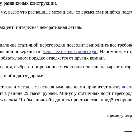
 у раздвижных конструкций.
ему, разве что распашные механизмы со временем придётся подт
кцент, интересная декоративная деталь.
наличие статичной перегородки позволит выполнить все требов
арочной поверхности,
меняя её на электрическую
. Напомним, что,
обязательном порядке отделяется от других комнат.
ения, выбрав тонированное стекло или повесив на каркас штор
ки обходятся дороже.
 стекла и металла с распашными дверцами привнесут нотку
лофт
ит в районе 25 тысяч рублей. Минус у статичных лофт-перегоро
 нельзя. Чтобы вновь объединить пространство, придётся пров
© рмнт.ру, Иго