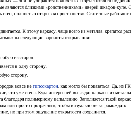
ижных — они не убираются полностью. Портал Rmnt.ru подробн
рые являются близкими «родственниками» дверей шкафов-купе. 
ль стен, полностью открывая пространство. Статичные работают 
двигается. К этому каркасу, чаще всего из металла, крепятся р
 Возможны следующие варианты открывания:
любую из сторон.
вается в одну сторону.
юбую сторону.
ородок вовсе не
гипсокартон
, как могло бы показаться. Да, из Г
ие, это уже стена. Куда интересней выглядят каркасы из металла
та благодаря полимерному напылению. Заполняется такой каркас
ым или просто прозрачным, чтобы визуально не загромождать
ение, но при этом ощущение открытости сохранится.