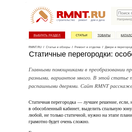
Наприме
строительство
ремонт
дом и дача
ВЫБРАТЬ РАЗДЕЛ
СТАТЬИ
ТОВАРЫ
КАТАЛ
RMNT.RU
/
Статьи и обзоры
/
Ремонт и отделка
/
Двери и перегоро
Статичные перегородки: осо
Главными помощниками в преобразовании п
разными, вариантов много. В этой статье 
распашными дверями. Сайт RMNT расскажет
Статичная перегородка — лучшее решение, если,
в обособленный кабинет, выделить спальную зону 
любой, не только статичной, нужно на этапе плани
грамотно будет очень сложно.