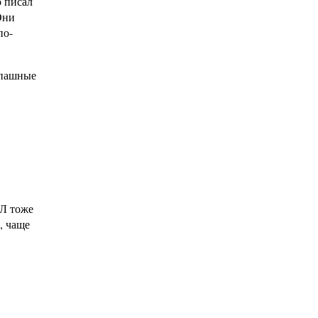
о писал
Они
по-
аспашные
КЛ тоже
, чаще