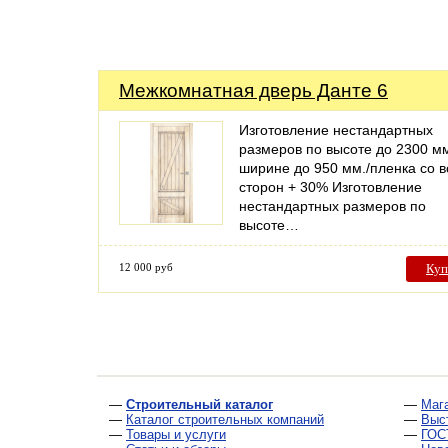
Межкомнатная дверь Данте 6
Изготовление нестандартных
размеров по высоте до 2300 мм
ширине до 950 мм./пленка со в
сторон + 30% Изготовление
нестандартных размеров по
высоте…
12 000 руб
Куп
—
Строительный каталог
—
Маг
—
Каталог строительных компаний
—
Выс
—
Товары и услуги
—
ГОС