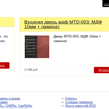
Входная дверь мдф MTD-003: МДФ
10мм + ламинат
., по
Дверь MTD-003: МДФ 10мм +
сех
ламинат
ить
11 000 руб
Купить
азины и рынки
—
Опросы
тавки
—
Словари терминов
Ты, СНИПы, СанПиНы
—
Лента новостей RSS