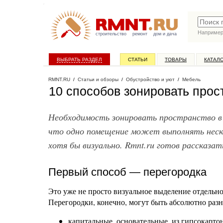
Наприме
строительство
ремонт
дом и дача
ВЫБРАТЬ РАЗДЕЛ
СТАТЬИ
ТОВАРЫ
КАТАЛ
RMNT.RU
/
Статьи и обзоры
/
Обустройство и уют
/
Мебель
10 способов зонировать прос
Необходимость зонировать пространство в 
что одно помещение может выполнять неско
хотя бы визуально. Rmnt.ru готов рассказа
Первый способ — перегородка
Это уже не просто визуальное выделение отдельно
Перегородки, конечно, могут быть абсолютно раз
капитальные, основательные, из гипсокартон