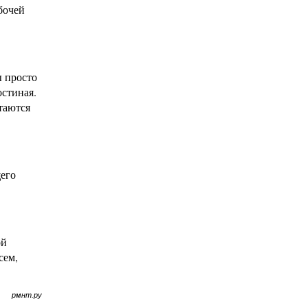
бочей
ы просто
остиная.
таются
щего
ой
сем,
рмнт.ру