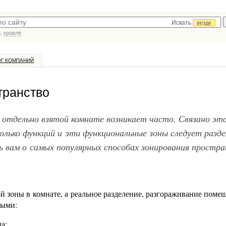
Искать
везде
р,
кровля
ОГ КОМПАНИЙ
транство
отдельно взятой комнате возникает часто. Связано это
лько функций и эти функциональные зоны следует разде
ть вам о самых популярных способах зонирования простра
й зоны в комнате, а реальное разделение, разгораживание поме
ными:
а;