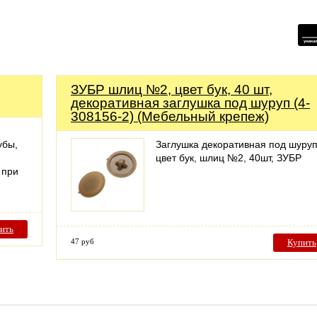
ЗУБР шлиц №2, цвет бук, 40 шт,
декоративная заглушка под шуруп (4-
308156-2) (Мебельный крепеж)
убы,
Заглушка декоративная под шуруп
цвет бук, шлиц №2, 40шт, ЗУБР
 при
ить
47 руб
Купить