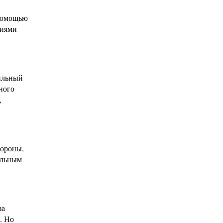
 помощью
ниями
тильный
ного
,
тороны,
ельным
за
. Но