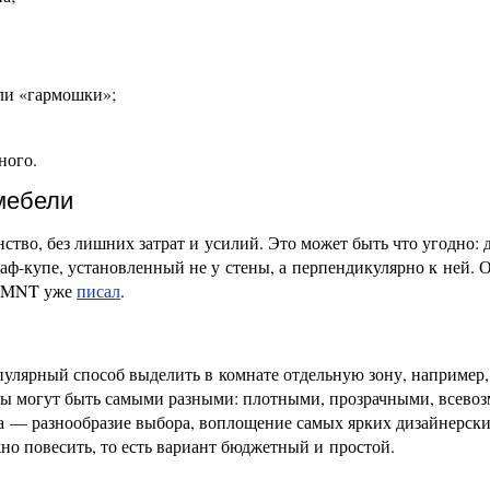
или «гармошки»;
ного.
мебели
тво, без лишних затрат и усилий. Это может быть что угодно: 
каф-купе, установленный не у стены, а перпендикулярно к ней. О
 RMNT уже
писал
.
улярный способ выделить в комнате отдельную зону, например,
ры могут быть самыми разными: плотными, прозрачными, всево
а — разнообразие выбора, воплощение самых ярких дизайнерск
жно повесить, то есть вариант бюджетный и простой.