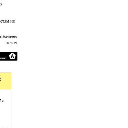
ия
етям не
рь Максимов
30.07.21
о
 Мы