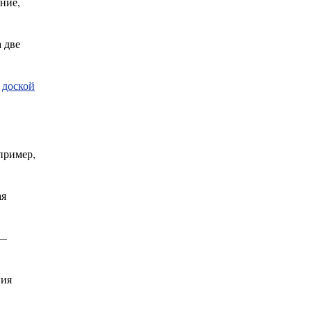
ние,
 две
н
доской
пример,
ая
 —
ния