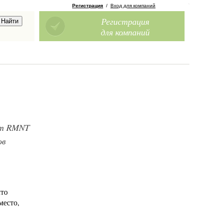
Регистрация
/
Вход для компаний
Регистрация
для компаний
йт RMNT
ов
что
место,