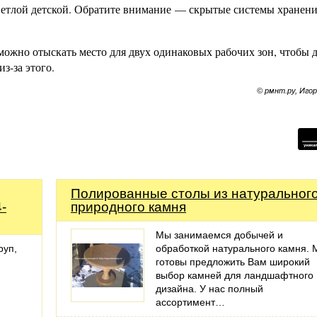
ветлой детской. Обратите внимание — скрытые системы хранен
ожно отыскать место для двух одинаковых рабочих зон, чтобы д
з-за этого.
© рмнт.ру, Иго
Полированные столы из натуральног
-
природного камня
Мы занимаемся добычей и
руп,
обработкой натурального камня.
готовы предложить Вам широкий
выбор камней для ландшафтного
дизайна. У нас полный
ассортимент…