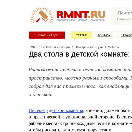
Наприме
строительство
ремонт
дом и дача
ВЫБРАТЬ РАЗДЕЛ
СТАТЬИ
ТОВАРЫ
КАТАЛ
RMNT.RU
/
Статьи и обзоры
/
Обустройство и уют
/
Мебель
Два стола в детской комнате
Расположить мебель в детской комнате так
пространство, можно разными способами. 
собрал для вас примеры того, как владельцы
в детской.
Интерьер детской комнаты
, конечно, должен быть
о практической, функциональной стороне. В стат
рабочие места остро необходимы, если в комнате 
чтобы рисовать, заниматься творчеством.