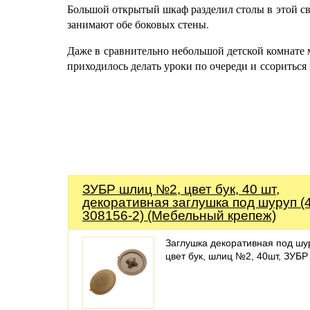
Большой открытый шкаф разделил столы в этой с
занимают обе боковых стены.
Даже в сравнительно небольшой детской комнате м
приходилось делать уроки по очереди и ссориться и
ЗУБР шлиц №2, цвет бук, 40 шт,
декоративная заглушка под шуруп (4
308156-2) (Мебельный крепеж)
Заглушка декоративная под шу
цвет бук, шлиц №2, 40шт, ЗУБР