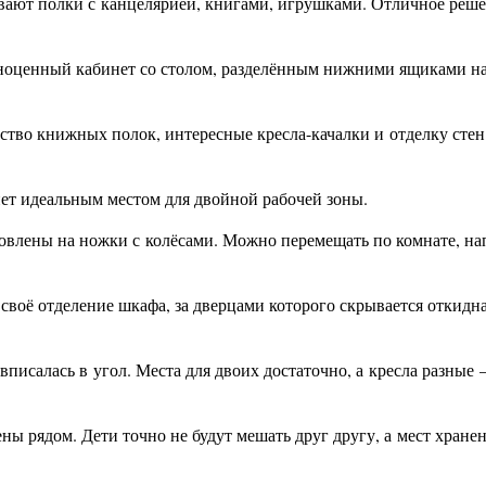
вают полки с канцелярией, книгами, игрушками. Отличное реше
лноценный кабинет со столом, разделённым нижними ящиками на
ство книжных полок, интересные кресла-качалки и отделку сте
нет идеальным местом для двойной рабочей зоны.
овлены на ножки с колёсами. Можно перемещать по комнате, на
ь своё отделение шкафа, за дверцами которого скрывается откидн
писалась в угол. Места для двоих достаточно, а кресла разные
ны рядом. Дети точно не будут мешать друг другу, а мест хране