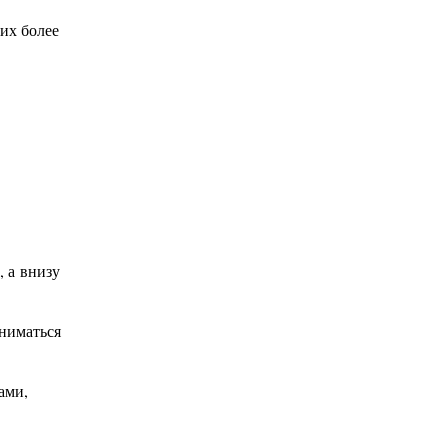
их более
, а внизу
аниматься
ами,