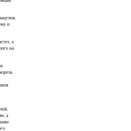
фацелия,
ему и
стет, а
рогу на
я.
кореза,
лаем
лой,
и, а
 нами
ого