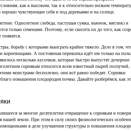
условиям, как к высоким, так и к относительно низким температ
 хорошо чувствующие себя и под деревьями и на солнце.
тние. Однолетние (лебеда, пастушья сумка, вьюнок, мятлик) и
тся только семенами. Поэтому, если скосить их до того, как соз
е появятся.
ры, борьбу с которыми выиграть крайне тяжело. Дело в том, чт
 и корневищами. А постоянная перекопка идёт им только на поль
явилось несколько кусочков, которые быстро выпустят дочерние
оголетним сорнякам относится всем известный пырей ползучий, 
с этими монстрами бесполезно, они всё равно победят. Сорняки
а благо повышения плодородия почвы. Давайте разберёмся, как э
няки
вшееся за многие десятилетия отвращение к сорнякам и поверит
я нашей земли. При этом в силу своих физиологических особенн
и помощниками в деле улучшения структуры и повышения плодор