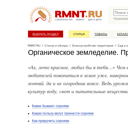
Наприме
строительство
ремонт
дом и дача
ВЫБРАТЬ РАЗДЕЛ
СТАТЬИ
ТОВАРЫ
КАТАЛ
RMNT.RU
/
Статьи и обзоры
/
Благоустройство территории
/
Сад и 
Органическое земледелие. П
«Ах, лето красное, любил бы я тебя…» Чем е
любителей покопаться в земле уже, наверно
лентяй, да и не огородник вовсе. Ведь урож
культур воду, свет и питательные вещества
Какие бывают сорняки
Какую пользу могут принести сорняки
Как приручить сорняки