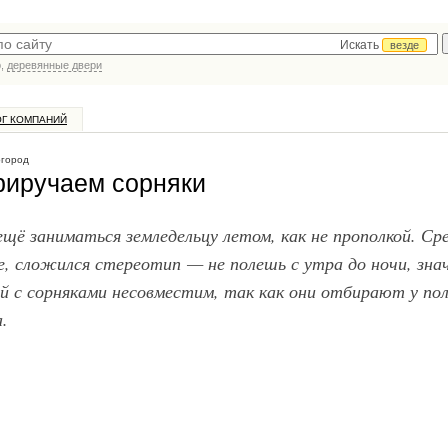
Искать
везде
р,
деревянные двери
ОГ КОМПАНИЙ
огород
риручаем сорняки
щё заниматься земледельцу летом, как не прополкой. Ср
е, сложился стереотип — не полешь с утра до ночи, зна
ай с сорняками несовместим, так как они отбирают у по
.