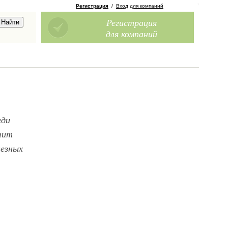
Регистрация
/
Вход для компаний
Регистрация
для компаний
еди
чит
лезных