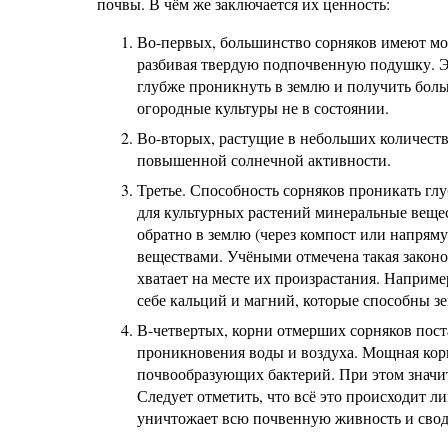
почвы. В чём же заключается их ценность:
Во-первых, большинство сорняков имеют мо
разбивая твердую подпочвенную подушку. Эт
глубже проникнуть в землю и получить боль
огородные культуры не в состоянии.
Во-вторых, растущие в небольших количеств
повышенной солнечной активности.
Третье. Способность сорняков проникать глу
для культурных растений минеральные вещест
обратно в землю (через компост или напря
веществами. Учёными отмечена такая закон
хватает на месте их произрастания. Наприм
себе кальций и магний, которые способны з
В-четвертых, корни отмерших сорняков пост
проникновения воды и воздуха. Мощная корн
почвообразующих бактерий. При этом значит
Следует отметить, что всё это происходит ли
уничтожает всю почвенную живность и своди