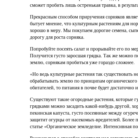
сможет пробить лишь остренькая травка, в результ
Прекрасным способом приручения сорняков являет
бытует мнение, что культурным растениям для но
хорошо в меру. Мы покупаем дорогие семена, сып
дорогу для роста сорняка.
Попробуйте посеять салат и прорывайте его по мер
Получится густо заросшая грядка. Так же можно п
землю, сорнякам пробиться уже гораздо сложнее.
«Но ведь культурные растения так существовать н
обрабатывать землю по принципам органического з
обитателей, то питания в почве будет достаточно 
Существуют такие огородные растения, которые г
грядками можно засадить какой-нибудь другой, хо
пекинская капуста, густо посеянные между огуреч
защитит огурцы от насекомых-вредителей. Более
статье «Органическое земледелие. Интенсивная по
Рассказывая о способах контроля над сорняками, 