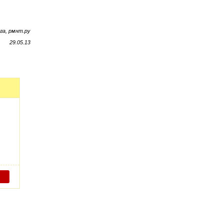
га, рмнт.ру
29.05.13