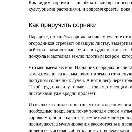
Как видим, сорняки — не обязательно враги огоро
культурными растениями, и вовремя срезать, пока
Как приручить сорняки
Парадокс, но «прёт» сорняк на нашем участке от
огородников сгребают опавшую листву, выдёргива
всё это на компостные кучи, а в худшем сжигают. 
пожухла и застелила землю плотным ковром, кото
Что мы имеем весной. На наших огородах после та
замечательно, та как мы, очистив землю от «нен
доступом солнечных лучей. А вот в лесу через то
Такой труд под силу только злаковым, имеющим о
листочками уже врядли пролезет.
Из вышесказанного понятно, что для ограничения р
необходимо покрывать почву толстым слоем мульчи
сорняками, но и сохранит в земле необходимую вл
преимущества мульчирования рассмотрены в пред
поленитесь осенью собрать листву под деревьями 