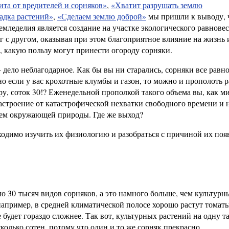
ита от вредителей и сорняков»
,
«Хватит разрушать землю
адка растений»
,
«Сделаем землю доброй»
мы пришли к выводу, 
мледелия является создание на участке экологического равновес
 с другом, оказывая при этом благоприятное влияние на жизнь 
, какую пользу могут принести огороду сорняки.
 дело неблагодарное. Как бы вы ни старались, сорняки все равно
но если у вас крохотные клумбы и газон, то можно и прополоть р
ру, соток 30!? Еженедельной прополкой такого объема вы, как 
 настроение от катастрофической нехватки свободного времени и
ем окружающей природы. Где же выход?
ходимо изучить их физиологию и разобраться с причиной их поя
о 30 тысяч видов сорняков, а это намного больше, чем культурн
например, в средней климатической полосе хорошо растут томат
е будет гораздо сложнее. Так вот, культурных растений на одну 
сколько сотен, потому что один и то же сорняк прекрасно