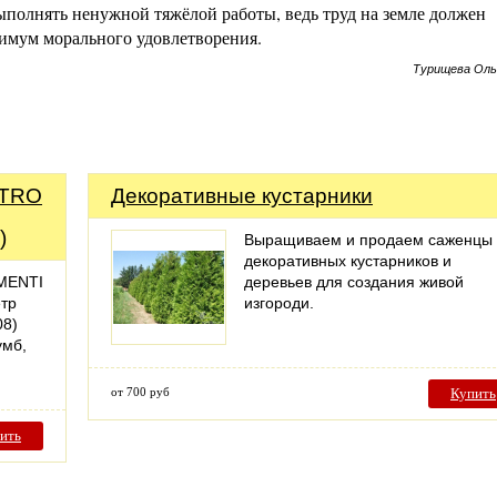
ыполнять ненужной тяжёлой работы, ведь труд на земле должен
симум морального удовлетворения.
Турищева Оль
TTRO
Декоративные кустарники
)
Выращиваем и продаем саженцы
декоративных кустарников и
MENTI
деревьев для создания живой
етр
изгороди.
08)
умб,
от 700 руб
Купить
ить