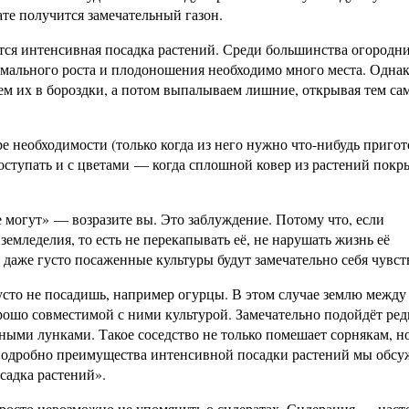
ате получится замечательный газон.
ся интенсивная посадка растений. Среди большинства огородн
рмального роста и плодоношения необходимо много места. Однак
ем их в бороздки, а потом выпалываем лишние, открывая тем с
е необходимости (только когда из него нужно что-нибудь пригот
оступать и с цветами — когда сплошной ковер из растений покр
е могут» — возразите вы. Это заблуждение. Потому что, если
емледелия, то есть не перекапывать её, не нарушать жизнь её
и даже густо посаженные культуры будут замечательно себя чувст
усто не посадишь, например огурцы. В этом случае землю между
рошо совместимой с ними культурой. Замечательно подойдёт ред
ными лунками. Такое соседство не только помешает сорнякам, н
 подробно преимущества интенсивной посадки растений мы обсу
садка растений».
просто невозможно не упомянуть о сидератах. Сидерация — наст