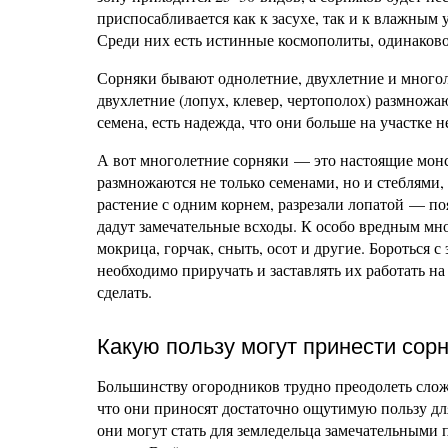
приспосабливается как к засухе, так и к влажным 
Среди них есть истинные космополиты, одинаково
Сорняки бывают однолетние, двухлетние и многоле
двухлетние (лопух, клевер, чертополох) размножаю
семена, есть надежда, что они больше на участке н
А вот многолетние сорняки — это настоящие монст
размножаются не только семенами, но и стеблями,
растение с одним корнем, разрезали лопатой — по
дадут замечательные всходы. К особо вредным мн
мокрица, горчак, сныть, осот и другие. Бороться 
необходимо приручать и заставлять их работать н
сделать.
Какую пользу могут принести сор
Большинству огородников трудно преодолеть сложи
что они приносят достаточно ощутимую пользу дл
они могут стать для земледельца замечательным