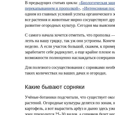
В предыдущих статьях цикла:
«Биологическая защ
перекапыванием и прополкой»
,
«Интенсивная пос
одним из главных условий успеха органического зе
все растения и животные мирно сосуществуют друг
развитие огородных культур. Сегодня мы выясним
С самого начала хочется отметить, что прополка —
лезть на вашу грядку, так уж они устроены. Конеч
неделю. А если участок большой, скажем, к приме
заработаете себе радикулит, а еще крайне плохое
возможности полноценно наслаждаться созерцани
Для полезного сосуществования с сорняками необ
таких количествах на ваших дачах и огородах.
Какие бывают сорняки
Учёные-ботаники подсчитали, что существует окол
растений. Огородные культуры делятся по зонам, 
картофель, а вот вырастить арбуз и дыню здесь уж
зону приходится 25–30 видов, а сорняков будет не