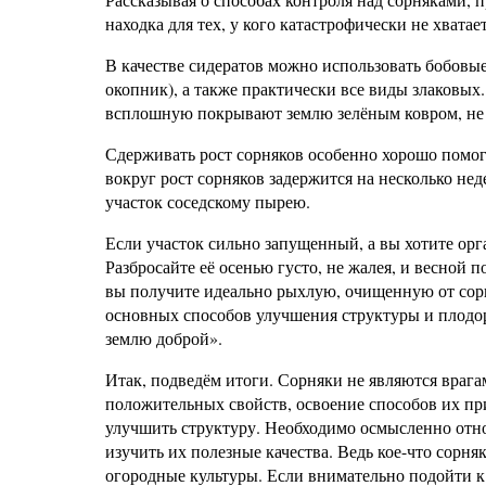
находка для тех, у кого катастрофически не хвата
В качестве сидератов можно использовать бобовые
окопник), а также практически все виды злаковых
всплошную покрывают землю зелёным ковром, не д
Сдерживать рост сорняков особенно хорошо помогае
вокруг рост сорняков задержится на несколько нед
участок соседскому пырею.
Если участок сильно запущенный, а вы хотите орг
Разбросайте её осенью густо, не жалея, и весной 
вы получите идеально рыхлую, очищенную от сорн
основных способов улучшения структуры и плодор
землю доброй».
Итак, подведём итоги. Сорняки не являются врага
положительных свойств, освоение способов их пр
улучшить структуру. Необходимо осмысленно относ
изучить их полезные качества. Ведь кое-что сорн
огородные культуры. Если внимательно подойти к