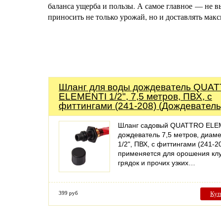
баланса ущерба и пользы. А самое главное — не в
приносить не только урожай, но и доставлять мак
Шланг для воды дождеватель QUA
ELEMENTI 1/2", 7,5 метров, ПВХ, с
фиттингами (241-208) (Дождеватель
Шланг садовый QUATTRO ELE
дождеватель 7,5 метров, диам
1/2", ПВХ, с фиттингами (241-2
применяется для орошения кл
грядок и прочих узких…
399 руб
Куп