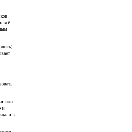
иков
о всё
амым
овить).
ывает
вовать.
ис или
о и
ждали в
оящая