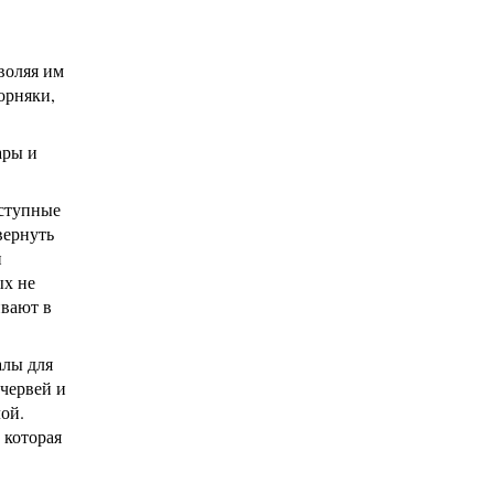
воляя им
орняки,
ары и
оступные
вернуть
и
ых не
ивают в
алы для
червей и
ой.
 которая