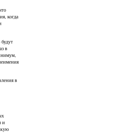
что
ия, когда
и
 будут
аз в
минимум,
 неимения
вления в
ых
ы и
такую