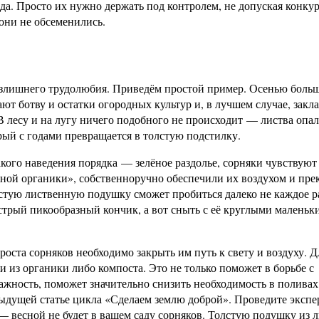
да. Просто их нужно держать под контролем, не допуская конку
 они не обсеменились.
 излишнего трудолюбия. Приведём простой пример. Осенью боль
ют ботву и остатки огородных культур и, в лучшем случае, зак
В лесу и на лугу ничего подобного не происходит — листва опал
рый с годами превращается в толстую подстилку.
кого наведения порядка — зелёное раздолье, сорняки чувствуют
ужной органики», собственноручно обеспечили их воздухом и пр
лстую лиственную подушку сможет пробиться далеко не каждое р
стрый пикообразный кончик, а вот сныть с её круглыми маленьк
оста сорняков необходимо закрыть им путь к свету и воздуху. Д
 из органики либо компоста. Это не только поможет в борьбе с
ажность, поможет значительно снизить необходимость в поливах
ыдущей статье цикла «Сделаем землю доброй». Проведите экспе
— весной не будет в вашем саду сорняков. Толстую подушку из л