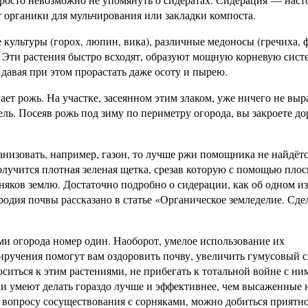
ет органики для мульчирования или закладки компоста.
 культуры (горох, люпин, вика), различные медоносы (гречиха, 
. Эти растения быстро всходят, образуют мощную корневую сист
авая при этом прорастать даже осоту и пырею.
т рожь. На участке, засеянном этим злаком, уже ничего не выра
ель. Посеяв рожь под зиму по периметру огорода, вы закроете до
анизовать, например, газон, то лучше ржи помощника не найдётс
получится плотная зеленая щетка, срезав которую с помощью плос
яков землю. Достаточно подробно о сидерации, как об одном из
одия почвы рассказано в статье «Органическое земледелие. Сде
ми огорода номер один. Наоборот, умелое использование их
иручения помогут вам оздоровить почву, увеличить гумусовый с
иться к этим растениями, не прибегать к тотальной войне с ним
яки умеют делать гораздо лучше и эффективнее, чем высаженные
 вопросу сосуществования с сорняками, можно добиться приятн