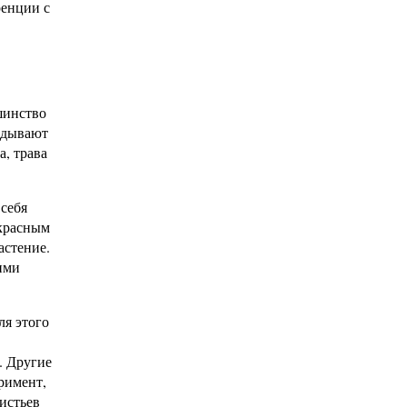
ренции с
шинство
ладывают
а, трава
 себя
екрасным
астение.
ими
ля этого
. Другие
римент,
истьев