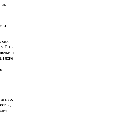
урам.
реют
о они
зу. Было
 почки и
а также
то
ь в то,
остей,
одия