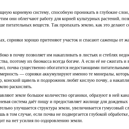
щную корневую систему, способную проникать в глубокие слои,
им они облегчают работу для корней культурных растений, поз
ше питательных веществ. Так пропахать землю, как это делают с
ах, сорняки хорошо притеняют участок и спасают саженцы от ж
боко в почву позволяет им накапливать в листьях и стеблях нед
ва, поэтому их биомасса всегда богаче. А если её не сжигать и 
мую), почва существенно обогатится недостающими питательным
омерность — сорняки аккумулируют именно те минералы, котор
ер, конский щавель и подорожник любят кислую почву, а накапл
емлю раскислять.
авляют земле большое количество органики, образуют в ней кан
евая система даёт пищу и предоставляет жилище для дождевых 
ельно улучшается структура земли, увеличивается гумусовый сл
шь в том случае, если почва не подвергается глубокой обработке,
т на нет усилия по оздоровлению земли.