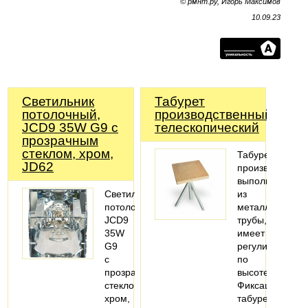
© рмнт.ру, Игорь Максимов
10.09.23
Светильник
Табурет
потолочный,
производственный
JCD9 35W G9 с
телескопический
прозрачным
стеклом, хром,
Табурет
JD62
производствен
выполнен
Светильник
из
потолочный-
металлической
JCD9
трубы,
35W
имеет
G9
регулировку
с
по
прозрачным
высоте.
стеклом,
Фиксация
хром,
табурета