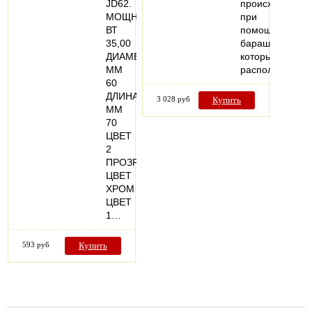
JD62.
происходит
МОЩНОСТЬ,
при
ВТ
помощи
35,00
барашка,
ДИАМЕТР,
который
ММ
расположен…
60
ДЛИНА,
3 028 руб
Купить
ММ
70
ЦВЕТ
2
ПРОЗРАЧНЫЙ
ЦВЕТ
ХРОМ
ЦВЕТ
1…
593 руб
Купить