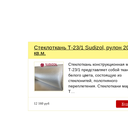
Стеклоткань Т-23/1 Sudizol, рулон 2
кв.м.
Стеклоткань конструкционная 
Т-23/1 представляет собой тка
белого цвета, состоящую из
стеклонитей, полотняного
переплетения. Стеклоткани ма
Т…
12 160 руб
Куп