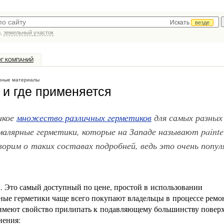
Искать
везде
р,
земельный участок
ОГ КОМПАНИЙ
нные материалы
 и где применяется
икое
множество различных герметиков
для самых разных
алярные герметики, которые на Западе называют painte
ворим о таких составах подробней, ведь это очень попу
. Это самый доступный по цене, простой в использовании
ные герметики чаще всего покупают владельцы в процессе ремо
 имеют свойство прилипать к подавляющему большинству поверх
нения: