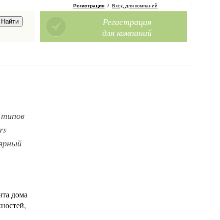
Регистрация
/
Вход для компаний
Регистрация
для компаний
 типов
rs
лярный
нта дома
ностей,