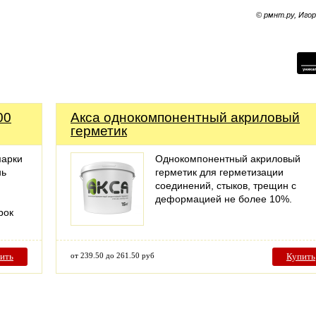
© рмнт.ру, Иго
00
Акса однокомпонентный акриловый
герметик
марки
Однокомпонентный акриловый
нь
герметик для герметизации
соединений, стыков, трещин с
деформацией не более 10%.
рок
ить
от 239.50 до 261.50 руб
Купить