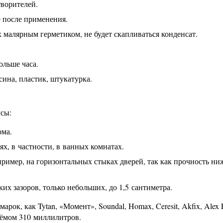
творителей.
 после применения.
 малярным герметиком, не будет скапливаться конденсат.
ольше часа.
сина, пластик, штукатурка.
усы:
ома.
х, в частности, в ванных комнатах.
ример, на горизонтальных стыках дверей, так как прочность ни
их зазоров, только небольших, до 1,5 сантиметра.
ок, как Tytan, «Момент», Soundal, Homax, Ceresit, Akfix, Alex P
бъёмом 310 миллилитров.