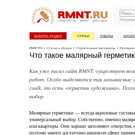
Наприме
строительство
ремонт
дом и дача
ВЫБРАТЬ РАЗДЕЛ
СТАТЬИ
ТОВАРЫ
КАТАЛ
RMNT.RU
/
Статьи и обзоры
/
Строительные материалы
/
Изоляцио
Что такое малярный герметик
Как уже писал сайт RMNT, существует вел
работ. Особо выделяются так называемые м
caulk, то есть «герметик художника». Пого
выбор.
Малярные герметики — всегда акриловые составы
универсальный выбор. Собственно, именно маляр
или квартиры. Они хорошо заполняют отверстия,
поэтому имеют достаточно широкую сферу приме